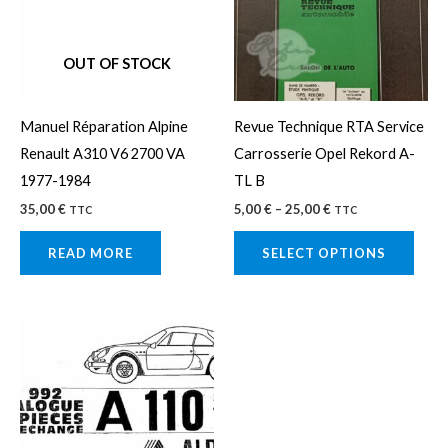
multi
varia
The
OUT OF STOCK
opti
may
Manuel Réparation Alpine
Revue Technique RTA Service
be
Renault A310 V6 2700 VA
Carrosserie Opel Rekord A-
chos
1977-1984
TL B
on
35,00
€
5,00
€
–
25,00
€
TTC
TTC
the
prod
READ MORE
SELECT OPTIONS
page