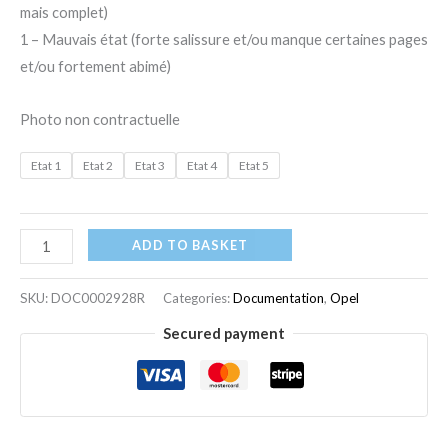
mais complet)
1 – Mauvais état (forte salissure et/ou manque certaines pages
et/ou fortement abimé)
Photo non contractuelle
Etat 1
Etat 2
Etat 3
Etat 4
Etat 5
ADD TO BASKET
SKU:
DOC0002928R
Categories:
Documentation
,
Opel
Secured payment