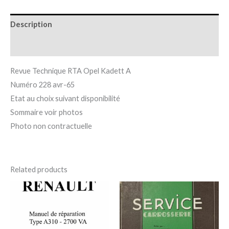
Description
Additional information
Revue Technique RTA Opel Kadett A
Numéro 228 avr-65
Etat au choix suivant disponibilité
Sommaire voir photos
Photo non contractuelle
Related products
Price
This
range:
prod
5,00 €
through
has
25,00 €