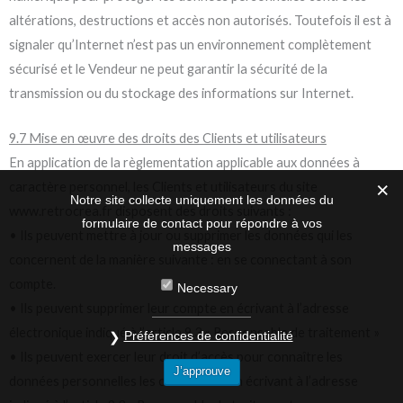
altérations, destructions et accès non autorisés. Toutefois il est à
signaler qu’Internet n’est pas un environnement complètement
sécurisé et le Vendeur ne peut garantir la sécurité de la
transmission ou du stockage des informations sur Internet.
9.7 Mise en œuvre des droits des Clients et utilisateurs
En application de la règlementation applicable aux données à
caractère personnel, les Clients et utilisateurs du site
Notre site collecte uniquement les données du
www.retrocrea.fr disposent des droits suivants :
formulaire de contact pour répondre à vos
• Ils peuvent mettre à jour ou supprimer les données qui les
messages
concernent de la manière suivante : en se connectant à son
compte.
Necessary
• Ils peuvent supprimer leur compte en écrivant à l’adresse
électronique indiqué à l’article 9.3 « Responsable de traitement »
Préférences de confidentialité
• Ils peuvent exercer leur droit d’accès pour connaître les
J’approuve
données personnelles les concernant en écrivant à l’adresse