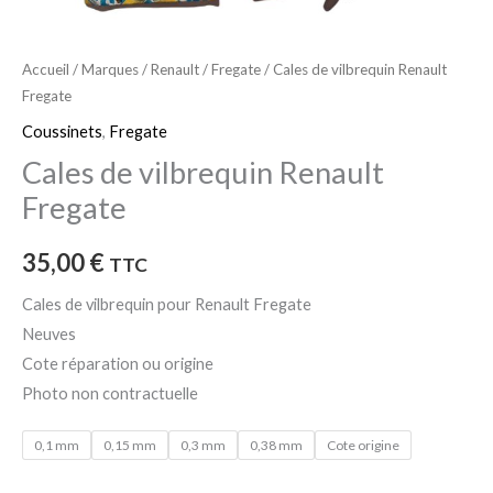
Accueil
/
Marques
/
Renault
/
Fregate
/ Cales de vilbrequin Renault
Fregate
Coussinets
,
Fregate
Cales de vilbrequin Renault
Fregate
35,00
€
TTC
Cales de vilbrequin pour Renault Fregate
Neuves
Cote réparation ou origine
Photo non contractuelle
0,1 mm
0,15 mm
0,3 mm
0,38 mm
Cote origine