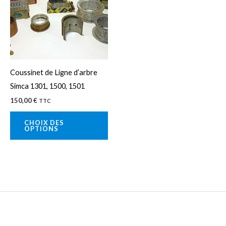
plusieurs
variations.
Les
options
peuvent
Coussinet de Ligne d’arbre
être
Simca 1301, 1500, 1501
choisies
150,00
€
TTC
sur
la
CHOIX DES
OPTIONS
page
du
produit