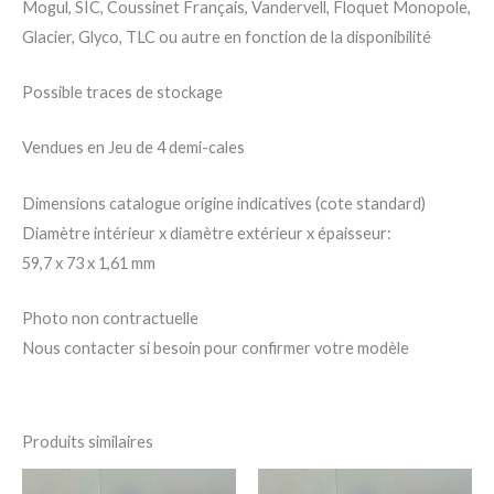
Mogul, SIC, Coussinet Français, Vandervell, Floquet Monopole,
Glacier, Glyco, TLC ou autre en fonction de la disponibilité
Possible traces de stockage
Vendues en Jeu de 4 demi-cales
Dimensions catalogue origine indicatives (cote standard)
Diamètre intérieur x diamètre extérieur x épaisseur:
59,7 x 73 x 1,61 mm
Photo non contractuelle
Nous contacter si besoin pour confirmer votre modèle
Produits similaires
Ce
Ce