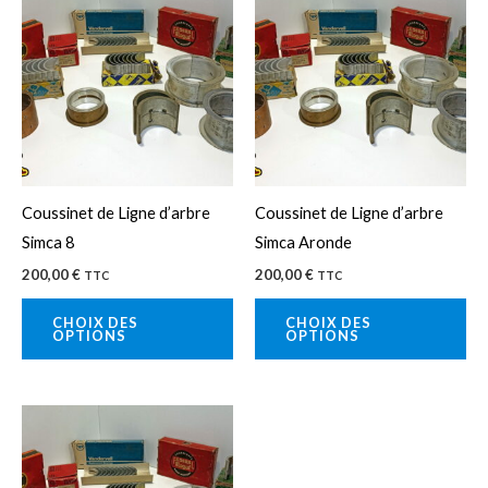
produit
pro
a
a
plusieurs
plu
variations.
var
Les
Le
options
op
peuvent
pe
Coussinet de Ligne d’arbre
Coussinet de Ligne d’arbre
être
êtr
Simca 8
Simca Aronde
choisies
cho
200,00
€
200,00
€
TTC
TTC
sur
sur
la
la
CHOIX DES
CHOIX DES
OPTIONS
OPTIONS
page
pa
du
du
produit
pro
Ce
produit
a