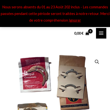
Aller
Nous serons absents du 01 au 23 Août 202 inclus - Les commandes
au
passées pendant cette période seront traitées à notre retour​. Merci
contenu
de votre compréhension
Ignorer
0,00
€
quantité
de
Cales
de
vilbrequin
Simca
Aronde