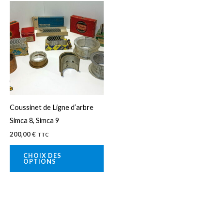
Ce
produit
a
plusieurs
variations.
Les
options
peuvent
Coussinet de Ligne d’arbre
être
Simca 8, Simca 9
choisies
200,00
€
TTC
sur
la
CHOIX DES
OPTIONS
page
du
produit