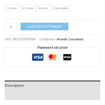
0,1 mm
0,15 mm
0,2 mm
Cote origine
AJOUTER AU PANIER
UGS :
MOT0005999R
Catégories :
Aronde
,
Coussinets
Paiement sécurisé
Description
Informations complémentaires