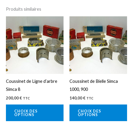
Produits similaires
Ce
Ce
produit
pro
a
a
plusieurs
plu
variations.
var
Les
Le
options
op
peuvent
pe
Coussinet de Ligne d’arbre
Coussinet de Bielle Simca
être
êtr
Simca 8
1000, 900
choisies
cho
200,00
€
140,00
€
TTC
TTC
sur
sur
la
la
CHOIX DES
CHOIX DES
OPTIONS
OPTIONS
page
pa
du
du
produit
pro