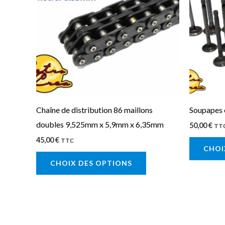
plusieurs
variations.
Les
options
peuvent
être
choisies
sur
Chaîne de distribution 86 maillons
Soupapes 
la
doubles 9,525mm x 5,9mm x 6,35mm
50,00
€
TT
page
45,00
€
TTC
CHOI
du
CHOIX DES OPTIONS
produit