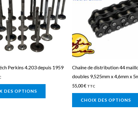
plusieurs
variations.
Les
options
peuvent
être
choisies
sur
éch Perkins 4.203 depuis 1959
Chaîne de distribution 44 maill
la
doubles 9,525mm x 4,6mm x 
C
page
55,00
€
TTC
X DES OPTIONS
du
CHOIX DES OPTIONS
produit