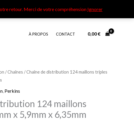
otre retour​. Merci de votre compréhension
Ignorer
0,00
€
À PROPOS
CONTACT
ion
/
Chaînes
/ Chaîne de distribution 124 maillons triples
m
on
,
Perkins
tribution 124 maillons
5mm x 5,9mm x 6,35mm