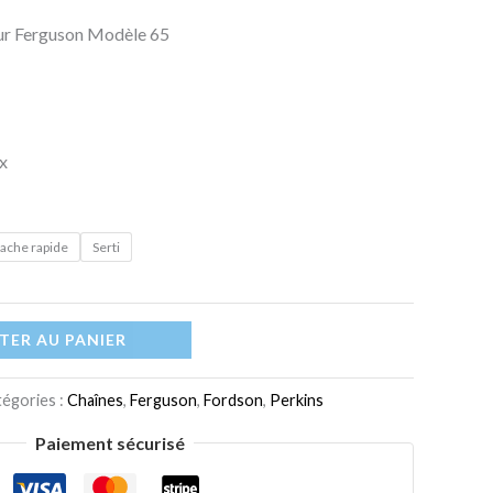
our Ferguson Modèle 65
x
tache rapide
Serti
TER AU PANIER
égories :
Chaînes
,
Ferguson
,
Fordson
,
Perkins
Paiement sécurisé