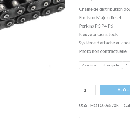
9,525mm
Chaîne de distribution p
x
Fordson Major diesel
5,9mm
Perkins P3 P4 P6
x
Neuve ancien stock
6,35mm
Système d’attache au choi
Photo non contractuelle
A sertir + attache rapide
At
AJOU
UGS :
MOT0006570R
Cat