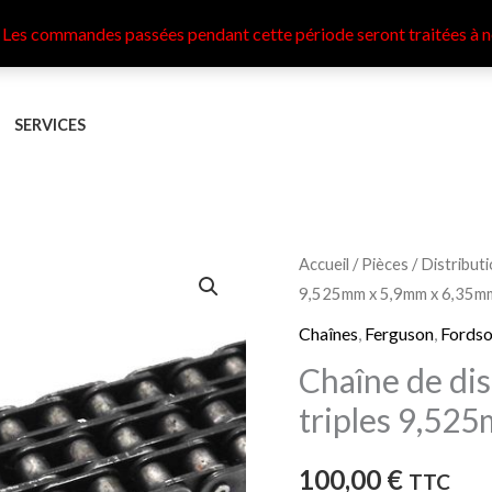
 Les commandes passées pendant cette période seront traitées à n
SERVICES
quantité
Accueil
/
Pièces
/
Distribut
9,525mm x 5,9mm x 6,35m
de
Chaîne
Chaînes
,
Ferguson
,
Fords
de
Chaîne de dis
distribution
triples 9,52
124
maillons
100,00
€
TTC
triples