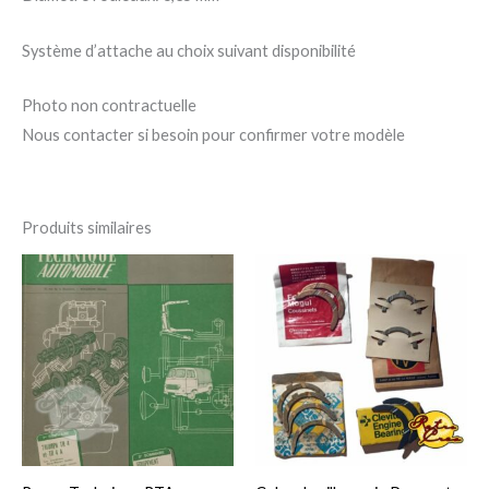
Système d’attache au choix suivant disponibilité
Photo non contractuelle
Nous contacter si besoin pour confirmer votre modèle
Produits similaires
Plage
Ce
Ce
de
produit
pro
prix :
5,00 €
a
a
à
25,00 €
plusieurs
plu
variations.
var
Les
Le
options
op
peuvent
pe