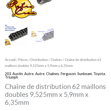
x
5,9mm
x
6,35mm
Accueil
/
Pièces
/
Distribution
/
Chaînes
/ Chaîne de distribution 62
maillons doubles 9,525mm x 5,9mm x 6,35mm
203
,
Austin
,
Autre
,
Autre
,
Chaînes
,
Ferguson
,
Sunbeam
,
Toyota
,
Triumph
Chaîne de distribution 62 maillons
doubles 9,525mm x 5,9mm x
6,35mm