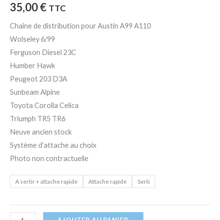
35,00
€
TTC
Chaîne de distribution pour Austin A99 A110
Wolseley 6/99
Ferguson Diesel 23C
Humber Hawk
Peugeot 203 D3A
Sunbeam Alpine
Toyota Corolla Celica
Triumph TR5 TR6
Neuve ancien stock
Système d’attache au choix
Photo non contractuelle
A sertir + attache rapide
Attache rapide
Serti