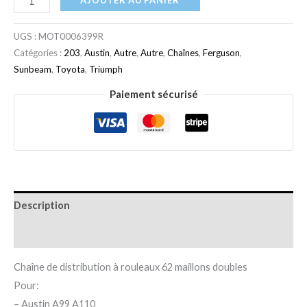
AJOUTER AU PANIER
UGS :
MOT0006399R
Catégories :
203
,
Austin
,
Autre
,
Autre
,
Chaînes
,
Ferguson
,
Sunbeam
,
Toyota
,
Triumph
Paiement sécurisé
Description
Informations complémentaires
Chaîne de distribution à rouleaux 62 maillons doubles
Pour:
– Austin A99 A110