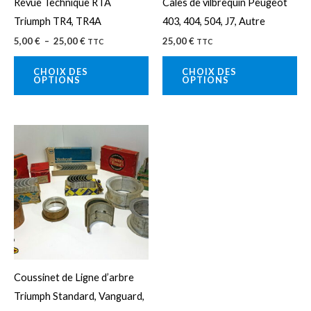
Revue Technique RTA
Cales de vilbrequin Peugeot
être
êtr
Triumph TR4, TR4A
403, 404, 504, J7, Autre
choisies
cho
5,00
€
–
25,00
€
25,00
€
TTC
TTC
sur
sur
la
la
CHOIX DES
CHOIX DES
OPTIONS
OPTIONS
page
pa
du
du
produit
pro
Ce
produit
a
plusieurs
variations.
Les
options
peuvent
Coussinet de Ligne d’arbre
être
Triumph Standard, Vanguard,
choisies