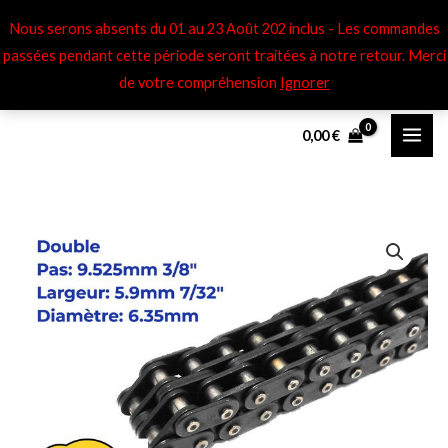
Aller
Nous serons absents du 01 au 23 Août 202 inclus - Les commandes
au
passées pendant cette période seront traitées à notre retour​. Merci
contenu
de votre compréhension
Ignorer
0,00
€
quantité
de
Chaîne
de
distribution
62
maillons
doubles
9,525mm