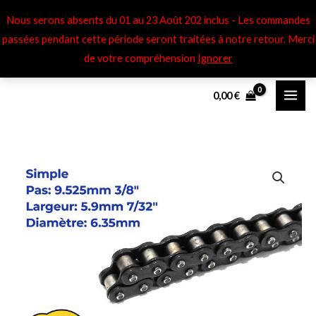
Aller
Nous serons absents du 01 au 23 Août 202 inclus - Les commandes
au
passées pendant cette période seront traitées à notre retour​. Merci
contenu
de votre compréhension
Ignorer
0,00
€
quantité
de
Chaîne
de
distribution
64
maillons
simples
9,525mm