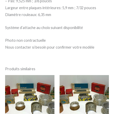
– Pas: 9,525 mm ; 3/8 pouces
Largeur entre plaques intérieures: 5,9 mm ; 7/32 pouces
Diamètre rouleaux: 6,35 mm
Système d’attache au choix suivant disponibilité
Photo non contractuelle
Nous contacter si besoin pour confirmer votre modèle
Produits similaires
Plage
Ce
Ce
de
produit
pro
prix :
30,00 €
a
a
à
45,00 €
plusieurs
plu
variations.
var
Les
Le