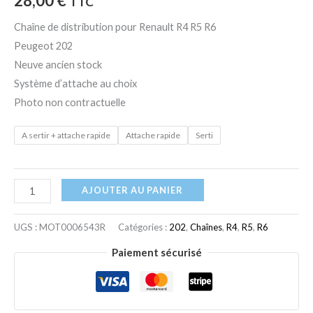
28,00
€
TTC
Chaîne de distribution pour Renault R4 R5 R6
Peugeot 202
Neuve ancien stock
Système d’attache au choix
Photo non contractuelle
A sertir + attache rapide
Attache rapide
Serti
AJOUTER AU PANIER
UGS :
MOT0006543R
Catégories :
202
,
Chaînes
,
R4
,
R5
,
R6
Paiement sécurisé