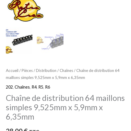
x
5,9mm
x
6,35mm
Accueil
/
Pièces
/
Distribution
/
Chaînes
/ Chaîne de distribution 64
maillons simples 9,525mm x 5,9mm x 6,35mm
202
,
Chaînes
,
R4
,
R5
,
R6
Chaîne de distribution 64 maillons
simples 9,525mm x 5,9mm x
6,35mm