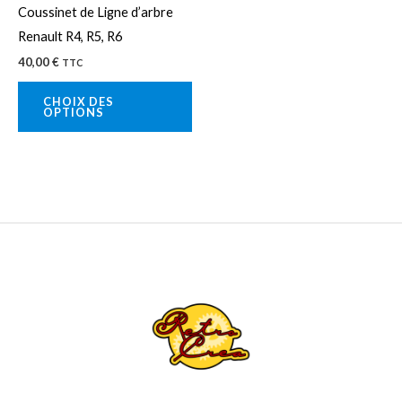
Coussinet de Ligne d’arbre
être
Renault R4, R5, R6
choisies
40,00
€
TTC
sur
la
CHOIX DES
OPTIONS
page
du
produit