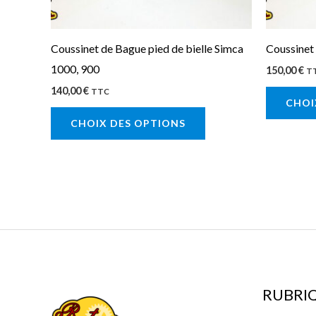
être
choisies
sur
Coussinet de Bague pied de bielle Simca
Coussinet
la
1000, 900
150,00
€
T
page
140,00
€
TTC
CHOI
du
CHOIX DES OPTIONS
produit
RUBRI