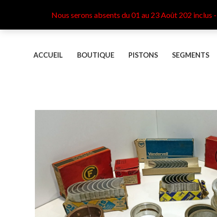
Aller
Nous serons absents du 01 au 23 Août 202 inclus -
au
contenu
ACCUEIL
BOUTIQUE
PISTONS
SEGMENTS