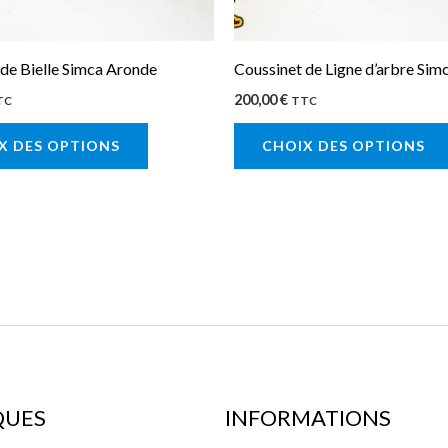
être
choisies
sur
 de Bielle Simca Aronde
Coussinet de Ligne d’arbre Sim
la
200,00
€
TC
TTC
page
X DES OPTIONS
CHOIX DES OPTIONS
du
produit
QUES
INFORMATIONS