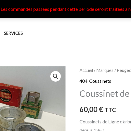
 Les commandes passées pendant cette période seront traitées à n
SERVICES
quantité
Accueil
/
Marques
/
Peugeo
de
404
,
Coussinets
Coussinet
Coussinet de
de
Ligne
60,00
€
TTC
d'arbre
Peugeot
Coussinets de Ligne d’arb
404
depuis 1960