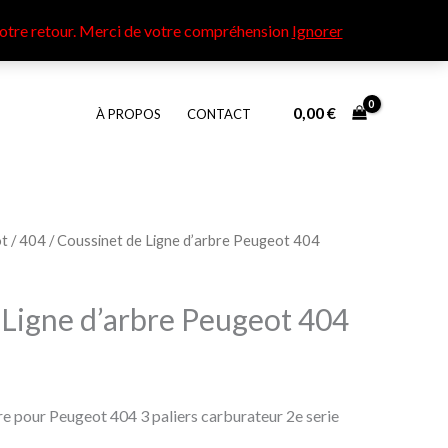
otre retour​. Merci de votre compréhension
Ignorer
0,00
€
À PROPOS
CONTACT
t
/
404
/ Coussinet de Ligne d’arbre Peugeot 404
 Ligne d’arbre Peugeot 404
re pour Peugeot 404 3 paliers carburateur 2e serie