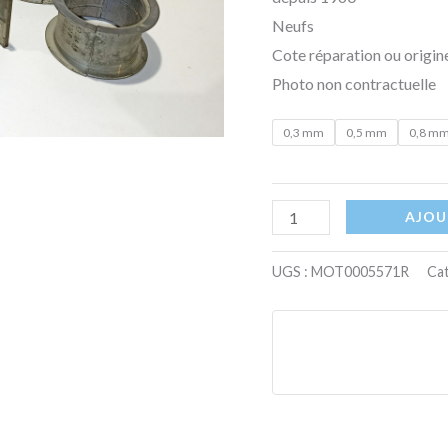
Neufs
Cote réparation ou origin
Photo non contractuelle
0,3 mm
0,5 mm
0,8 m
AJOU
UGS :
MOT0005571R
Cat