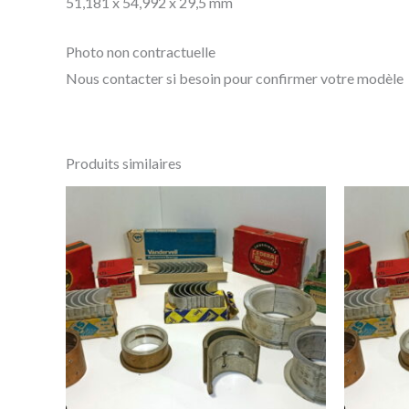
51,181 x 54,992 x 29,5 mm
Photo non contractuelle
Nous contacter si besoin pour confirmer votre modèle
Produits similaires
Ce
produit
a
plusieurs
variations.
Les
options
peuvent