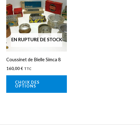
produit
a
plusieurs
variations.
Les
EN RUPTURE DE STOCK
options
peuvent
Coussinet de Bielle Simca 8
être
160,00
€
TTC
choisies
sur
CHOIX DES
OPTIONS
la
page
du
produit