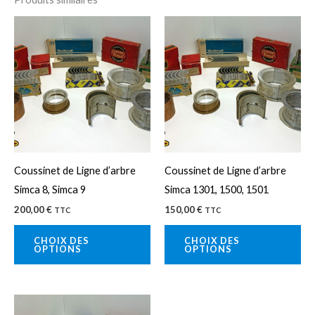
Ce
Ce
produit
pro
a
a
plusieurs
plu
variations.
var
Les
Le
options
op
peuvent
pe
Coussinet de Ligne d’arbre
Coussinet de Ligne d’arbre
être
êtr
Simca 8, Simca 9
Simca 1301, 1500, 1501
choisies
cho
200,00
€
150,00
€
TTC
TTC
sur
sur
la
la
CHOIX DES
CHOIX DES
OPTIONS
OPTIONS
page
pa
du
du
produit
pro
Ce