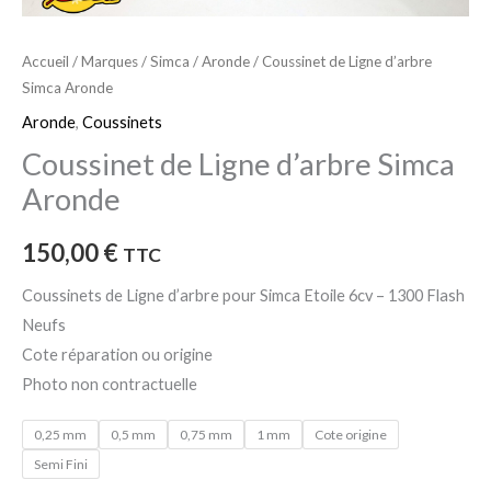
Accueil
/
Marques
/
Simca
/
Aronde
/ Coussinet de Ligne d’arbre
Simca Aronde
Aronde
,
Coussinets
Coussinet de Ligne d’arbre Simca
Aronde
150,00
€
TTC
Coussinets de Ligne d’arbre pour Simca Etoile 6cv – 1300 Flash
Neufs
Cote réparation ou origine
Photo non contractuelle
0,25 mm
0,5 mm
0,75 mm
1 mm
Cote origine
Semi Fini