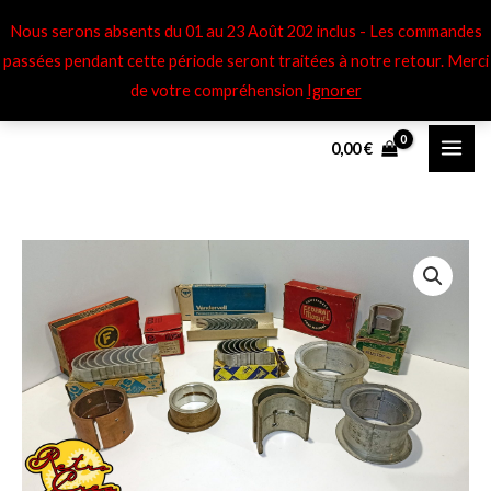
Aller
Nous serons absents du 01 au 23 Août 202 inclus - Les commandes
au
passées pendant cette période seront traitées à notre retour​. Merci
contenu
de votre compréhension
Ignorer
0,00
€
quantité
de
Coussinet
de
Ligne
d'arbre
Simca
Aronde