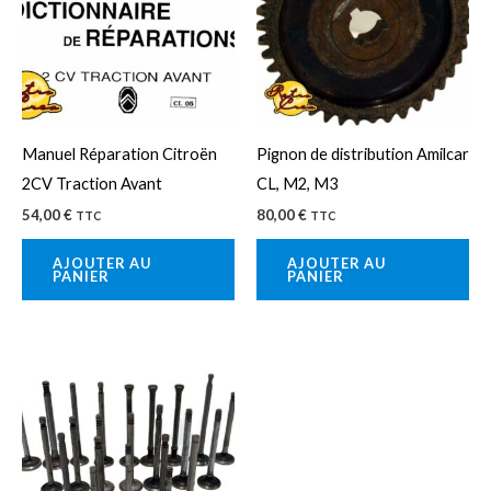
Manuel Réparation Citroën
Pignon de distribution Amilcar
2CV Traction Avant
CL, M2, M3
54,00
€
80,00
€
TTC
TTC
AJOUTER AU
AJOUTER AU
PANIER
PANIER
Ce
produit
a
plusieurs
variations.