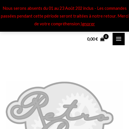
Aller
Nous serons absents du 01 au 23 Août 202 inclus - Les commandes
au
passées pendant cette période seront traitées à notre retour​. Merci
contenu
de votre compréhension
Ignorer
0,00
€
quantité
de
Notice
Amilcar
Amilcar-
Compound