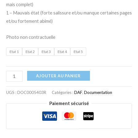
mais complet)
1 – Mauvais état (forte salissure et/ou manque certaines pages
et/ou fortement abimé)
Photo non contractuelle
Etat 1
Etat 2
Etat 3
Etat 4
Etat 5
AJOUTER AU PANIER
UGS :
DOC0005403R
Catégories :
DAF
,
Documentation
Paiement sécurisé