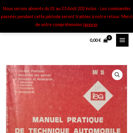
Aller
Nous serons absents du 01 au 23 Août 202 inclus - Les commandes
au
passées pendant cette période seront traitées à notre retour​. Merci
contenu
de votre compréhension
Ignorer
0,00
€
quantité
Plage
de
de
Revue
Technique
prix :
L'Expert
5,00 €
Automobile
à
DAF
55
25,00 €