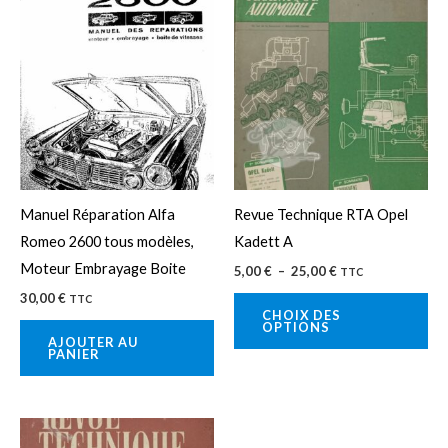
Plage
Ce
de
pro
prix :
5,00 €
a
à
25,00 €
plu
var
Le
op
pe
Manuel Réparation Alfa
Revue Technique RTA Opel
êtr
Romeo 2600 tous modèles,
Kadett A
cho
Moteur Embrayage Boite
5,00
€
–
25,00
€
TTC
sur
30,00
€
TTC
la
CHOIX DES
OPTIONS
pa
AJOUTER AU
PANIER
du
pro
Plage
Ce
de