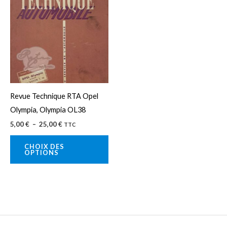
produit
prix :
5,00 €
a
à
25,00 €
plusieurs
variations.
Les
options
peuvent
Revue Technique RTA Opel
être
Olympia, Olympia OL38
choisies
5,00
€
–
25,00
€
TTC
sur
la
CHOIX DES
OPTIONS
page
du
produit