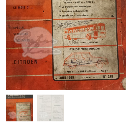
Ami
8,
AK-
B