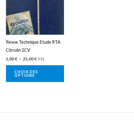
25,00 €
plusieurs
variations.
Les
options
peuvent
Revue Technique Etude RTA
être
Citroën 2CV
choisies
5,00
€
–
25,00
€
TTC
sur
la
CHOIX DES
OPTIONS
page
du
produit