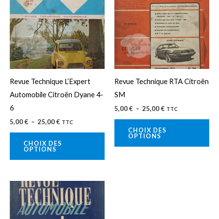
5,00 €
5,00 €
a
a
à
à
25,00 €
25,00 €
plusieurs
plu
variations.
var
Les
Le
options
op
peuvent
pe
Revue Technique L’Expert
Revue Technique RTA Citroën
être
êtr
Automobile Citroën Dyane 4-
SM
choisies
cho
6
5,00
€
–
25,00
€
TTC
sur
sur
5,00
€
–
25,00
€
TTC
la
la
CHOIX DES
OPTIONS
page
pa
CHOIX DES
OPTIONS
du
du
produit
pro
Plage
Ce
de
produit
prix :
5,00 €
a
à