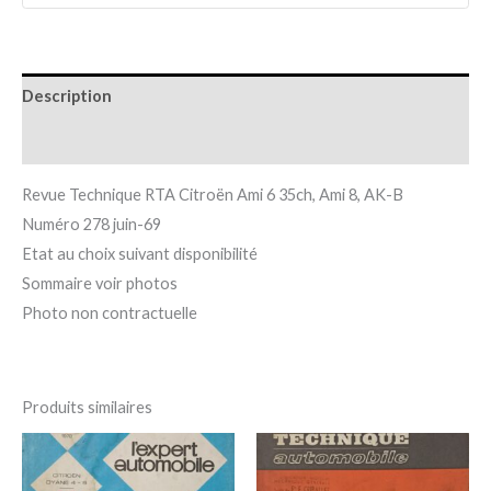
Description
Informations complémentaires
Revue Technique RTA Citroën Ami 6 35ch, Ami 8, AK-B
Numéro 278 juin-69
Etat au choix suivant disponibilité
Sommaire voir photos
Photo non contractuelle
Produits similaires
Plage
Plage
Ce
Ce
de
de
produit
pro
prix :
prix :