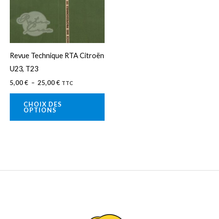
variations.
Les
options
peuvent
Revue Technique RTA Citroën
être
U23, T23
choisies
5,00
€
–
25,00
€
TTC
sur
la
CHOIX DES
OPTIONS
page
du
produit