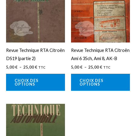
5,00 €
5,00 €
a
a
à
à
25,00 €
25,00 €
plusieurs
plu
variations.
var
Les
Le
options
op
peuvent
pe
Revue Technique RTA Citroën
Revue Technique RTA Citroën
être
êtr
DS19 (partie 2)
Ami 6 35ch, Ami 8, AK-B
choisies
cho
5,00
€
–
25,00
€
5,00
€
–
25,00
€
TTC
TTC
sur
sur
la
la
CHOIX DES
CHOIX DES
OPTIONS
OPTIONS
page
pa
du
du
produit
pro
Plage
Ce
de
produit
prix :
5,00 €
a
à
25,00 €
plusieurs