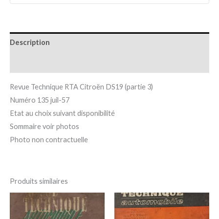
Description
Informations complémentaires
Revue Technique RTA Citroën DS19 (partie 3)
Numéro 135 juil-57
Etat au choix suivant disponibilité
Sommaire voir photos
Photo non contractuelle
Produits similaires
Plage
Plage
Ce
Ce
de
de
produit
pro
prix :
prix :