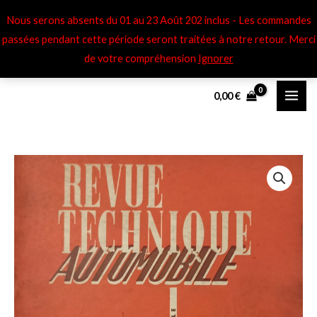
Aller
Nous serons absents du 01 au 23 Août 202 inclus - Les commandes
au
passées pendant cette période seront traitées à notre retour​. Merci
contenu
de votre compréhension
Ignorer
0,00
€
quantité
Plage
de
de
Revue
Technique
prix :
RTA
5,00 €
Citroën
à
DS19
(partie
25,00 €
3)