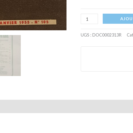
AJOU
UGS :
DOC0002313R
Cat