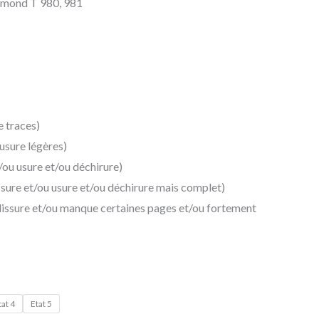
amond T 980, 981
25,00 €
e traces)
 usure légères)
t/ou usure et/ou déchirure)
ssure et/ou usure et/ou déchirure mais complet)
alissure et/ou manque certaines pages et/ou fortement
tat 4
Etat 5