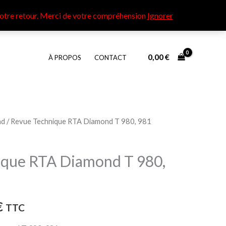
otre retour​. Merci de votre compréhension
Ignorer
0,00
€
À PROPOS
CONTACT
nd
/ Revue Technique RTA Diamond T 980, 981
Plage
de
ique RTA Diamond T 980,
prix :
5,00 €
€
TTC
à