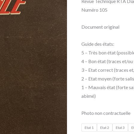
Revue Technique RTA Di
981
Numéro 105
Document original
Guide des états:
5 – Très bon état (possibl
4 – Bon état (traces et/ou
3 – Etat correct (traces e
2 – Etat moyen (forte sali
1 – Mauvais état (forte s
abimé)
Photo non contractuelle
Etat 1
Etat 2
Etat 3
E