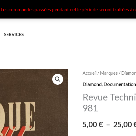
 Les commandes passées pendant cette période seront traitées à n
SERVICES
quantité
Accueil
/
Marques
/
Diamo
de
Diamond
,
Documentation
Revue
Revue Techn
Technique
981
RTA
Diamond
5,00
€
–
25,00
T
980,