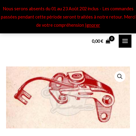
Aller
Nous serons absents du 01 au 23 Août 202 inclus - Les commandes
au
passées pendant cette période seront traitées à notre retour​. Merci
contenu
de votre compréhension
Ignorer
0,00
€
quantité
de
Rupteur
/
vis
platinée
BOSCH
1237013006