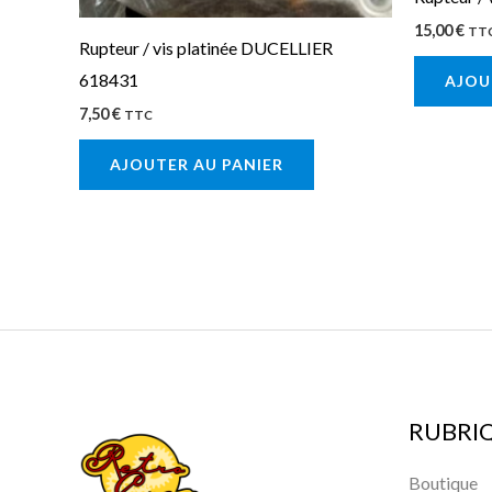
15,00
€
TT
Rupteur / vis platinée DUCELLIER
618431
AJOU
7,50
€
TTC
AJOUTER AU PANIER
RUBRI
Boutique