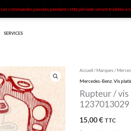
 Les commandes passées pendant cette période seront traitées à n
SERVICES
quantité
Accueil
/
Marques
/
Merced
de
Mercedes-Benz
,
Vis plat
Rupteur
Rupteur / vi
/
1237013029
vis
platinée
15,00
€
TTC
BOSCH
1237013029