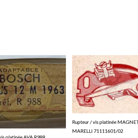
Rupteur / vis platinée MAGNE
MARELLI 71111601/02
vis platinée AVA R988