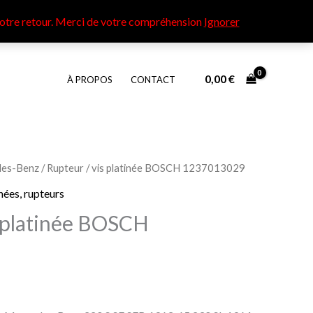
otre retour​. Merci de votre compréhension
Ignorer
0,00
€
À PROPOS
CONTACT
es-Benz
/ Rupteur / vis platinée BOSCH 1237013029
inées, rupteurs
s platinée BOSCH