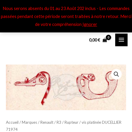
Aller
Nous serons absents du 01 au 23 Août 202 inclus - Les commandes
au
passées pendant cette période seront traitées à notre retour​. Merci
contenu
de votre compréhension
Ignorer
0,00
€
quantité
de
Rupteur
/
vis
platinée
DUCELLIER
Accueil
/
Marques
/
Renault
/
R3
/ Rupteur / vis platinée DUCELLIER
71974
71974