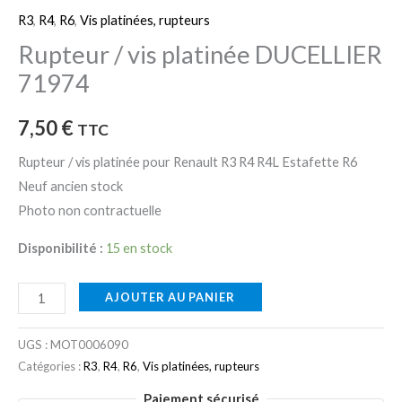
R3
,
R4
,
R6
,
Vis platinées, rupteurs
Rupteur / vis platinée DUCELLIER
71974
7,50
€
TTC
Rupteur / vis platinée pour Renault R3 R4 R4L Estafette R6
Neuf ancien stock
Photo non contractuelle
Disponibilité :
15 en stock
AJOUTER AU PANIER
UGS :
MOT0006090
Catégories :
R3
,
R4
,
R6
,
Vis platinées, rupteurs
Paiement sécurisé