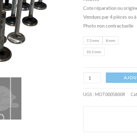
Cote réparation ou origine
Vendues par 4 pièces ou à 
Photo non contractuelle
7,5 mm
8 mm
33,5 mm
AJOU
UGS :
MOT0005800R
Cat