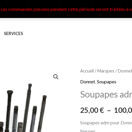
 Les commandes passées pendant cette période seront traitées à n
SERVICES
quantité
Accueil
/
Marques
/
Donne
de
Donnet
,
Soupapes
Soupapes
Soupapes ad
adm
Donnet
25,00
€
–
100,
CI7-
CI10
Soupapes adm pour Donn
Neuves