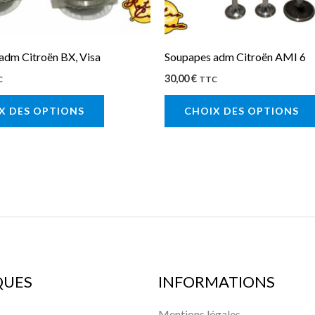
être
choisies
sur
adm Citroën BX, Visa
Soupapes adm Citroën AMI 6
la
30,00
€
C
TTC
page
X DES OPTIONS
CHOIX DES OPTIONS
du
produit
QUES
INFORMATIONS
Mentions légales