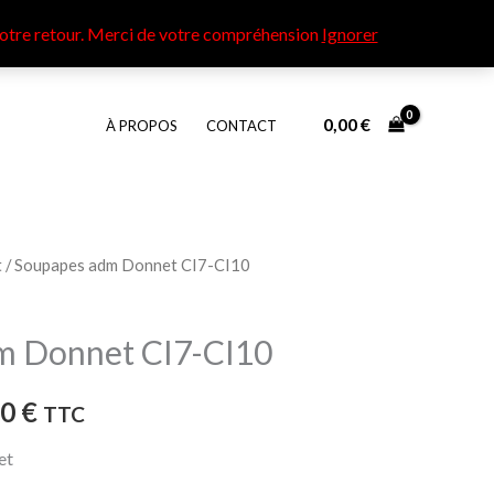
otre retour​. Merci de votre compréhension
Ignorer
0,00
€
À PROPOS
CONTACT
t
/ Soupapes adm Donnet CI7-CI10
Plage
de
m Donnet CI7-CI10
prix :
00
€
TTC
25,00 €
et
à