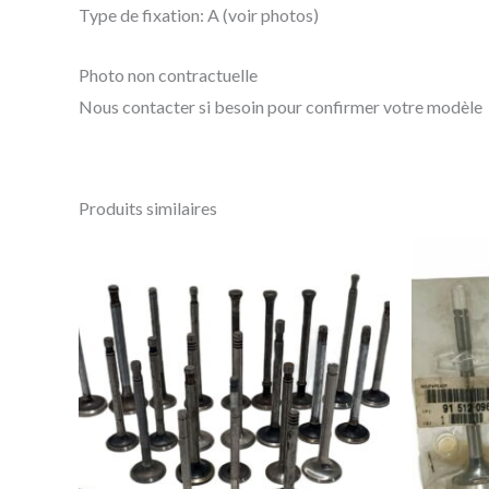
Type de fixation: A (voir photos)
Photo non contractuelle
Nous contacter si besoin pour confirmer votre modèle
Produits similaires
Ce
produit
a
plusieurs
variations.
Les
options
peuvent