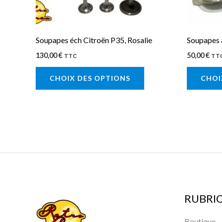
être
choisies
sur
Soupapes éch Citroën P35, Rosalie
Soupapes 
la
130,00
€
50,00
€
TTC
TT
page
CHOIX DES OPTIONS
CHOI
du
produit
RUBRI
Boutique