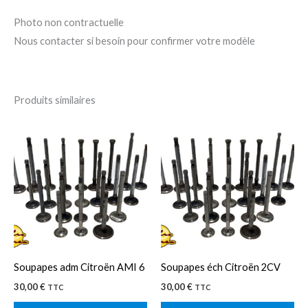
Photo non contractuelle
Nous contacter si besoin pour confirmer votre modèle
Produits similaires
Ce
Ce
produit
pro
a
a
plusieurs
plu
variations.
var
Les
Le
options
op
peuvent
pe
Soupapes adm Citroën AMI 6
Soupapes éch Citroën 2CV
être
êtr
30,00
€
30,00
€
TTC
TTC
choisies
cho