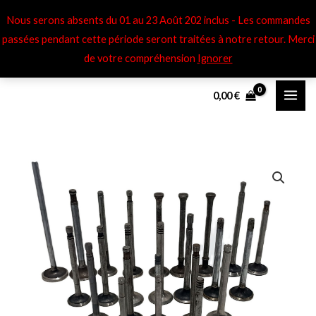
Aller
Nous serons absents du 01 au 23 Août 202 inclus - Les commandes
au
passées pendant cette période seront traitées à notre retour​. Merci
contenu
de votre compréhension
Ignorer
0,00
€
quantité
de
Soupapes
adm
Donnet
CI7-
CI10