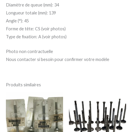
Diamètre de queue (mm): 34
Longueur totale (mm): 139
Angle (°): 45
Forme de tête: CS (voir photos)
Type de fixation: A (voir photos)
Photo non contractuelle
Nous contacter si besoin pour confirmer votre modèle
Produits similaires
Ce
Ce
produit
pro
a
a
plusieurs
plu
variations.
var