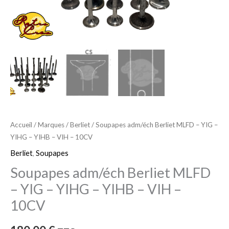
-
YIHG
-
YIHB
-
VIH
-
10CV
Accueil
/
Marques
/
Berliet
/ Soupapes adm/éch Berliet MLFD – YIG –
YIHG – YIHB – VIH – 10CV
Berliet
,
Soupapes
Soupapes adm/éch Berliet MLFD
– YIG – YIHG – YIHB – VIH –
10CV