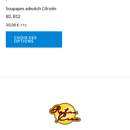
peuvent
Soupapes adm/éch Citroën
être
B2, B12
choisies
30,00
€
TTC
sur
la
CHOIX DES
OPTIONS
page
du
produit