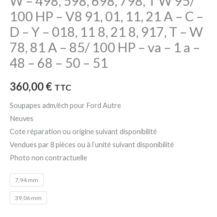
W – 498, 598, 698, 798, T W 95/
798,
100 HP – V8 91, 01, 11, 21 A – C –
T
D – Y – 018, 11 8, 21 8, 917, T – W
W
78, 81 A – 85/ 100 HP – va – 1 a –
95/
100
48 – 68 – 50 – 51
HP
-
360,00
€
TTC
V8
Soupapes adm/éch pour Ford Autre
91,
Neuves
01,
Cote réparation ou origine suivant disponibilité
11,
Vendues par 8 pièces ou à l’unité suivant disponibilité
21
Photo non contractuelle
A
-
7,94 mm
C
39,06 mm
-
D