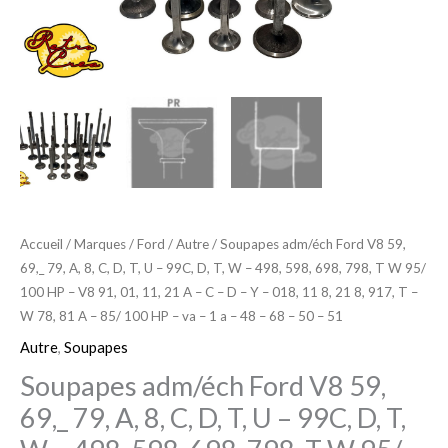
79,
A,
8,
C,
D,
T,
U
-
99C,
Accueil
/
Marques
/
Ford
/
Autre
/ Soupapes adm/éch Ford V8 59,
69,_ 79, A, 8, C, D, T, U – 99C, D, T, W – 498, 598, 698, 798, T W 95/
D,
100 HP – V8 91, 01, 11, 21 A – C – D – Y – 018, 11 8, 21 8, 917, T –
T,
W 78, 81 A – 85/ 100 HP – va – 1 a – 48 – 68 – 50 – 51
W
Autre
,
Soupapes
-
Soupapes adm/éch Ford V8 59,
498,
598,
69,_ 79, A, 8, C, D, T, U – 99C, D, T,
698,