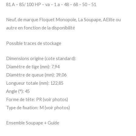
85/
81 A – 85/ 100 HP – va – 1 a – 48 – 68 – 50 – 51
100
HP
Neuf, de marque Floquet Monopole, La Soupape, AElite ou
-
autre en fonction de la disponibilité
va
-
Possible traces de stockage
1
Dimensions origine (cote standard):
a
Diamètre de tige (mm): 7,94
-
Diamètre de queue (mm): 39,06
48
Longueur totale (mm): 122,85
-
Angle (°): 45
68
Forme de tête: PR (voir photos)
-
Type de fixation: M (voir photos)
50
-
Ensemble Soupape + Guide
51