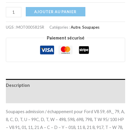
-
AJOUTER AU PANIER
Y
-
UGS :
MOT0005825R
Catégories :
Autre
,
Soupapes
018,
Paiement sécurisé
11
8,
21
8,
917,
T
Description
-
W
Informations complémentaires
78,
81
Soupapes admission / échappement pour Ford V8 59, 69,_ 79, A,
A
8, C, D, T, U – 99C, D, T, W – 498, 598, 698, 798, T W 95/ 100 HP
-
– V8 91, 01, 11, 21 A – C – D – Y – 018, 11 8, 21 8, 917, T – W 78,