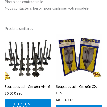
Photo non contractuelle
Nous contacter si besoin pour confirmer votre modèle
Produits similaires
Ce
Ce
produit
pro
a
a
plusieurs
plu
variations.
var
Les
Le
options
op
peuvent
pe
Soupapes adm Citroën AMI 6
Soupapes adm Citroën CX,
être
êtr
C35
30,00
€
TTC
choisies
cho
60,00
€
TTC
sur
sur
CHOIX DES
OPTIONS