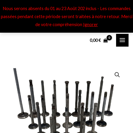
Aller
Nous serons absents du 01 au 23 Août 202 inclus - Les commandes
au
passées pendant cette période seront traitées à notre retour​. Merci
contenu
de votre compréhension
Ignorer
0,00
€
quantité
de
Soupapes
adm/
éch
Ford
V8
59,
69,_