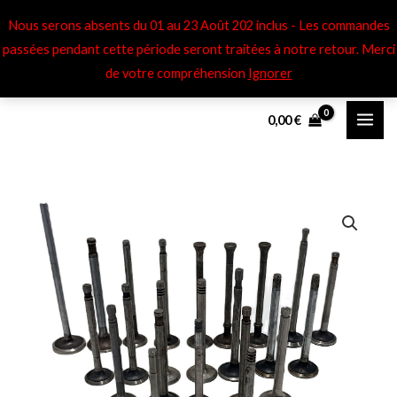
Aller
Nous serons absents du 01 au 23 Août 202 inclus - Les commandes
au
passées pendant cette période seront traitées à notre retour​. Merci
contenu
de votre compréhension
Ignorer
0,00
€