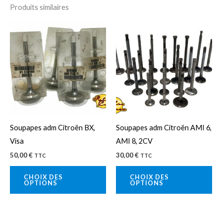
Produits similaires
Ce
Ce
produit
pro
a
a
plusieurs
plu
variations.
var
Les
Le
options
op
peuvent
pe
Soupapes adm Citroën BX,
Soupapes adm Citroën AMI 6,
être
êtr
Visa
AMI 8, 2CV
choisies
cho
50,00
€
30,00
€
TTC
TTC
sur
sur
la
la
CHOIX DES
CHOIX DES
OPTIONS
OPTIONS
page
pa
du
du
produit
pro
Ce