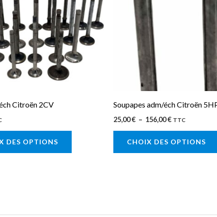
156,00 €
plusieurs
variations.
Les
options
peuvent
être
choisies
sur
éch Citroën 2CV
Soupapes adm/éch Citroën 5H
la
25,00
€
–
156,00
€
C
TTC
page
X DES OPTIONS
CHOIX DES OPTIONS
du
produit