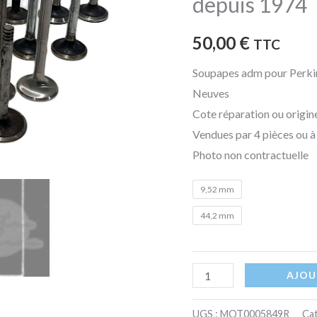
depuis 1974
4.236
depuis
50,00
€
TTC
1960
Soupapes adm pour Perki
6.352
Neuves
1960-
Cote réparation ou origine
73
Vendues par 4 pièces ou à 
6.354
Photo non contractuelle
depuis
1960
9,52 mm
4.248
44,2 mm
depuis
1970
6.372
AJOU
depuis
1974
UGS :
MOT0005849R
Cat