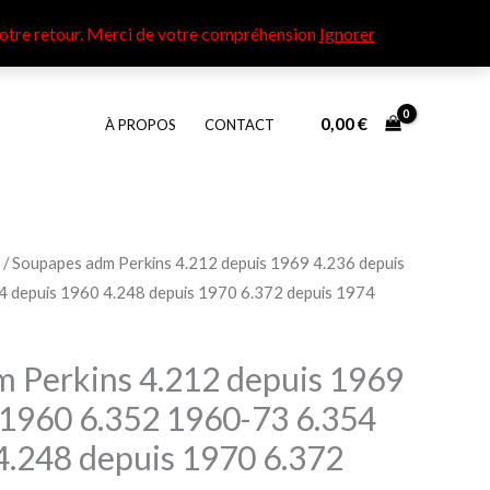
otre retour​. Merci de votre compréhension
Ignorer
0,00
€
À PROPOS
CONTACT
/ Soupapes adm Perkins 4.212 depuis 1969 4.236 depuis
 depuis 1960 4.248 depuis 1970 6.372 depuis 1974
 Perkins 4.212 depuis 1969
 1960 6.352 1960-73 6.354
4.248 depuis 1970 6.372