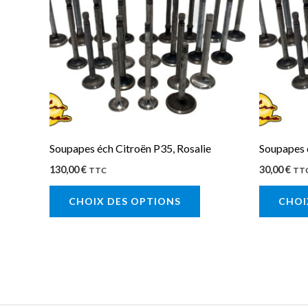
plusieurs
variations.
Les
options
peuvent
être
choisies
sur
Soupapes éch Citroën P35, Rosalie
Soupapes 
la
130,00
€
30,00
€
TTC
TT
page
CHOIX DES OPTIONS
CHOI
du
produit