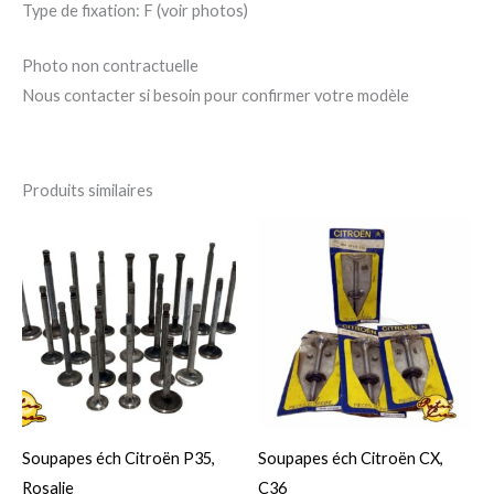
Type de fixation: F (voir photos)
Photo non contractuelle
Nous contacter si besoin pour confirmer votre modèle
Produits similaires
Ce
Ce
produit
pro
a
a
plusieurs
plu
variations.
var
Les
Le
options
op
peuvent
pe
Soupapes éch Citroën P35,
Soupapes éch Citroën CX,
être
êtr
Rosalie
C36