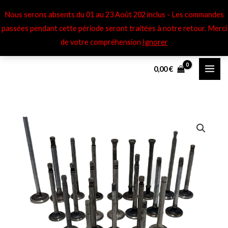
Aller
Nous serons absents du 01 au 23 Août 202 inclus - Les commandes
au
passées pendant cette période seront traitées à notre retour​. Merci
contenu
de votre compréhension
Ignorer
0,00
€
quantité
Plage
de
de
Soupapes
adm
prix :
Peugeot
30,00 €
402
à
120,00 €