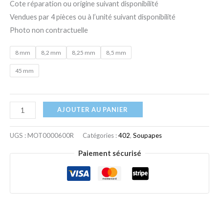
Cote réparation ou origine suivant disponibilité
Vendues par 4 pièces ou à l’unité suivant disponibilité
Photo non contractuelle
8 mm
8,2 mm
8,25 mm
8,5 mm
45 mm
AJOUTER AU PANIER
UGS :
MOT0000600R
Catégories :
402
,
Soupapes
Paiement sécurisé