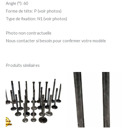
Angle (°): 60
Forme de tête: P (voir photos)
Type de fixation: N1 (voir photos)
Photo non contractuelle
Nous contacter si besoin pour confirmer votre modèle
Produits similaires
Plage
Ce
Ce
de
produit
pro
prix :
25,00 €
a
a
à
156,00 €
plusieurs
plu
variations.
var
Les
Le
options
op