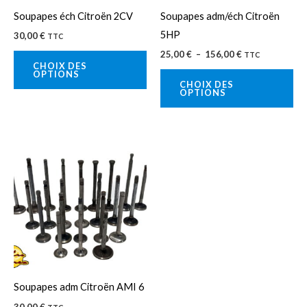
peuvent
pe
Soupapes éch Citroën 2CV
Soupapes adm/éch Citroën
être
êtr
5HP
30,00
€
TTC
choisies
cho
25,00
€
–
156,00
€
TTC
sur
sur
CHOIX DES
OPTIONS
la
la
CHOIX DES
OPTIONS
page
pa
du
du
produit
pro
Ce
produit
a
plusieurs
variations.
Les
options
peuvent
Soupapes adm Citroën AMI 6
être
30,00
€