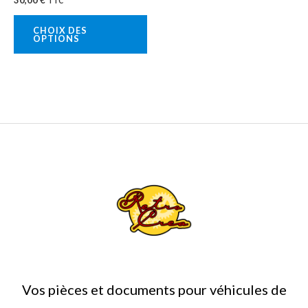
TTC
choisies
sur
CHOIX DES
OPTIONS
la
page
du
produit
Vos pièces et documents pour véhicules de