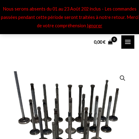
Aller
Nous serons absents du 01 au 23 Août 202 inclus - Les commandes
au
passées pendant cette période seront traitées à notre retour​. Merci
contenu
de votre compréhension
Ignorer
0,00
€
quantité
Plage
de
de
Soupapes
adm
prix :
Renault
80,00 €
Type
à
568
572
120,00 €
R4152