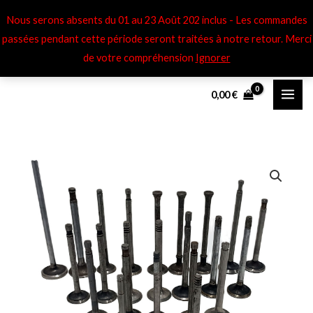
Aller
Nous serons absents du 01 au 23 Août 202 inclus - Les commandes
au
passées pendant cette période seront traitées à notre retour​. Merci
contenu
de votre compréhension
Ignorer
0,00
€
quantité
de
Soupapes
adm
Renault
SX
-
SY
-