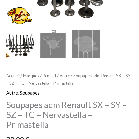
SZ
-
TG
-
Nervastella
-
Primastella
Accueil
/
Marques
/
Renault
/
Autre
/ Soupapes adm Renault SX – SY
– SZ – TG – Nervastella – Primastella
Autre
,
Soupapes
Soupapes adm Renault SX – SY –
SZ – TG – Nervastella –
Primastella