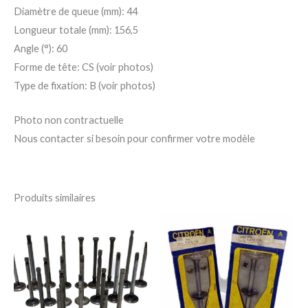
Diamètre de queue (mm): 44
Longueur totale (mm): 156,5
Angle (°): 60
Forme de tête: CS (voir photos)
Type de fixation: B (voir photos)
Photo non contractuelle
Nous contacter si besoin pour confirmer votre modèle
Produits similaires
Ce
Ce
produit
pro
a
a
plusieurs
plu
variations.
var