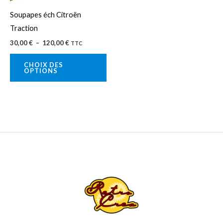
peuvent
Soupapes éch Citroën
être
Traction
choisies
30,00
€
–
120,00
€
TTC
sur
la
CHOIX DES
OPTIONS
page
du
produit