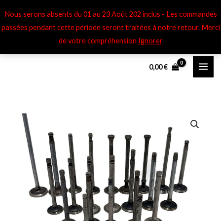
Aller
Nous serons absents du 01 au 23 Août 202 inclus - Les commandes
au
passées pendant cette période seront traitées à notre retour​. Merci
contenu
de votre compréhension
Ignorer
0,00
€
quantité
de
Soupapes
adm
Renault
Celta
4,
Autre