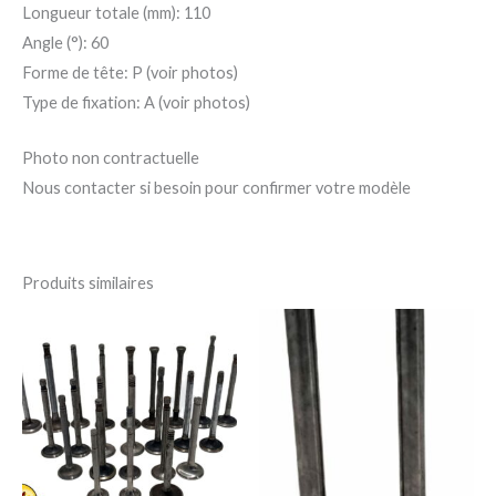
Longueur totale (mm): 110
Angle (°): 60
Forme de tête: P (voir photos)
Type de fixation: A (voir photos)
Photo non contractuelle
Nous contacter si besoin pour confirmer votre modèle
Produits similaires
Plage
Ce
Ce
de
produit
pro
prix :
25,00 €
a
a
à
156,00 €
plusieurs
plu
variations.
var
Les
Le