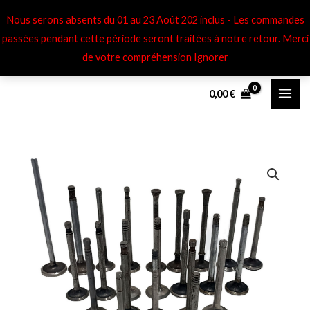
Aller
Nous serons absents du 01 au 23 Août 202 inclus - Les commandes
au
passées pendant cette période seront traitées à notre retour​. Merci
contenu
de votre compréhension
Ignorer
0,00
€
quantité
de
Soupapes
éch
Berliet
MKH
-
944