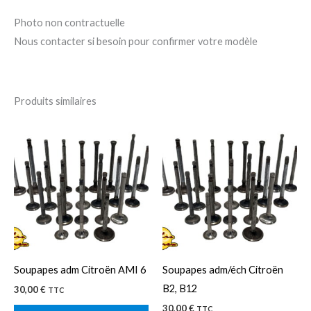
Photo non contractuelle
Nous contacter si besoin pour confirmer votre modèle
Produits similaires
Ce
Ce
produit
pro
a
a
plusieurs
plu
variations.
var
Les
Le
options
op
peuvent
pe
Soupapes adm Citroën AMI 6
Soupapes adm/éch Citroën
être
êtr
B2, B12
30,00
€
TTC
choisies
cho
30,00
€
TTC