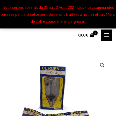
Aller
Nous serons absents du 01 au 23 Août 202 inclus - Les commandes
au
passées pendant cette période seront traitées à notre retour​. Merci
contenu
de votre compréhension
Ignorer
0,00
€
quantité
de
Soupapes
éch
Citroën
GS