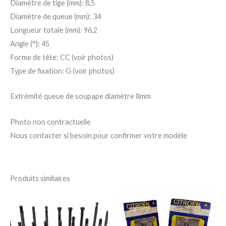
Diamètre de tige (mm): 8,5
Diamètre de queue (mm): 34
Longueur totale (mm): 96,2
Angle (°): 45
Forme de tête: CC (voir photos)
Type de fixation: G (voir photos)
Extrémité queue de soupape diamètre 8mm
Photo non contractuelle
Nous contacter si besoin pour confirmer votre modèle
Produits similaires
Ce
Ce
produit
pro
a
a