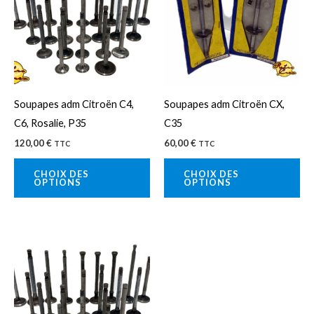
plusieurs
plu
variations.
var
Les
Le
options
op
peuvent
pe
Soupapes adm Citroën C4,
Soupapes adm Citroën CX,
être
êtr
C6, Rosalie, P35
C35
choisies
cho
120,00
€
60,00
€
TTC
TTC
sur
sur
la
la
CHOIX DES
CHOIX DES
OPTIONS
OPTIONS
page
pa
du
du
produit
pro
Ce
produit
a
plusieurs
variations.