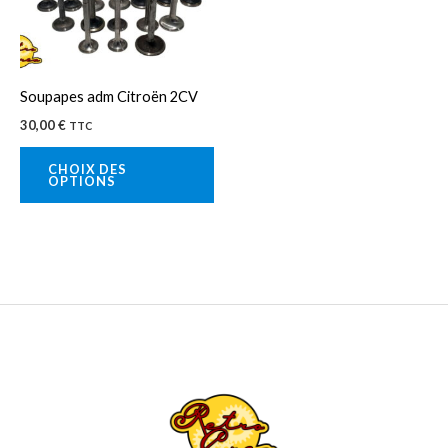
Les
options
peuvent
Soupapes adm Citroën 2CV
être
30,00
€
TTC
choisies
sur
CHOIX DES
OPTIONS
la
page
du
produit