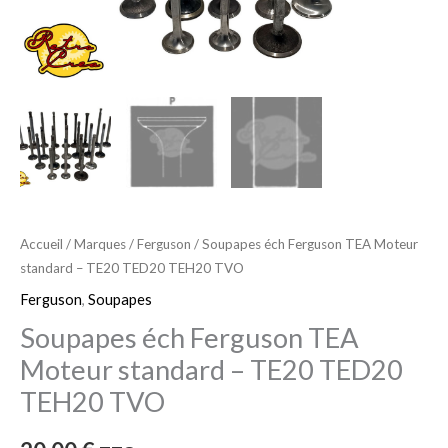
TE20
TED20
TEH20
TVO
Accueil
/
Marques
/
Ferguson
/ Soupapes éch Ferguson TEA Moteur
standard – TE20 TED20 TEH20 TVO
Ferguson
,
Soupapes
Soupapes éch Ferguson TEA
Moteur standard – TE20 TED20
TEH20 TVO