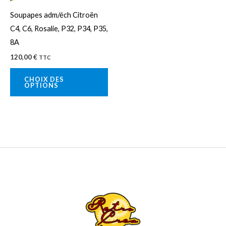
peuvent
Soupapes adm/éch Citroën
être
C4, C6, Rosalie, P32, P34, P35,
choisies
8A
sur
120,00
€
TTC
la
page
CHOIX DES
OPTIONS
du
produit