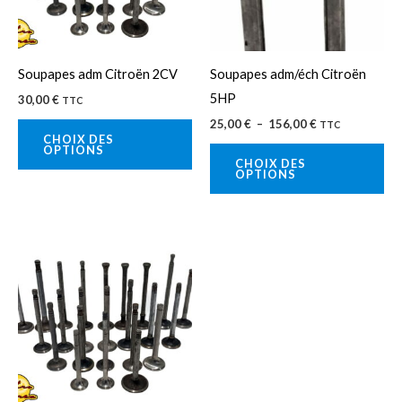
Les
Le
options
op
peuvent
pe
Soupapes adm Citroën 2CV
Soupapes adm/éch Citroën
être
êtr
5HP
30,00
€
TTC
choisies
cho
25,00
€
–
156,00
€
TTC
sur
sur
CHOIX DES
OPTIONS
la
la
CHOIX DES
OPTIONS
page
pa
du
du
produit
pro
Ce
produit
a
plusieurs
variations.
Les
options