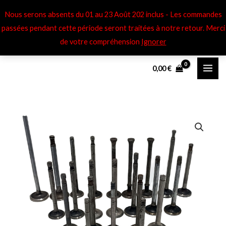
Aller
Nous serons absents du 01 au 23 Août 202 inclus - Les commandes
au
passées pendant cette période seront traitées à notre retour​. Merci
contenu
de votre compréhension
Ignorer
0,00
€
quantité
de
Soupapes
éch
Ferguson
TEA
Moteur
standard
-