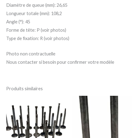
Diamètre de queue (mm): 26,65
Longueur totale (mm): 108,2
Angle (°): 45
Forme de tête: P (voir photos)
Type de fixation: R (voir photos)
Photo non contractuelle
Nous contacter si besoin pour confirmer votre modèle
Produits similaires
Plage
Ce
Ce
de
produit
pro
prix :
25,00 €
a
a
à
156,00 €
plusieurs
plu
variations.
var