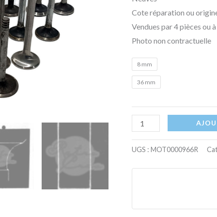
Cote réparation ou origine
Vendues par 4 pièces ou à 
Photo non contractuelle
8 mm
36 mm
AJOU
UGS :
MOT0000966R
Cat