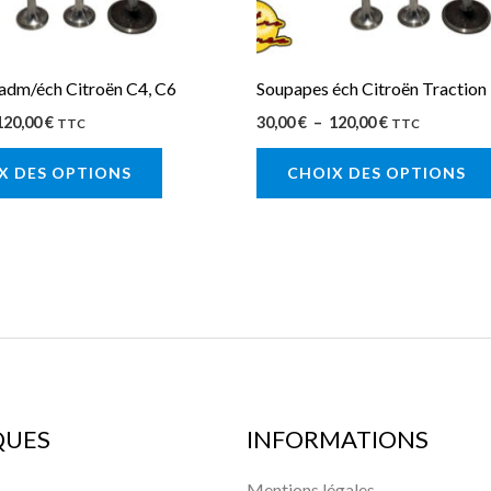
être
choisies
sur
adm/éch Citroën C4, C6
Soupapes éch Citroën Traction
la
120,00
€
30,00
€
–
120,00
€
TTC
TTC
page
X DES OPTIONS
CHOIX DES OPTIONS
du
produit
QUES
INFORMATIONS
Mentions légales