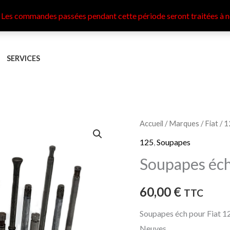
 Les commandes passées pendant cette période seront traitées à n
SERVICES
quantité
Accueil
/
Marques
/
Fiat
/
1
de
125
,
Soupapes
Soupapes
Soupapes éch
éch
Fiat
60,00
€
TTC
125
Soupapes éch pour Fiat 1
Neuves