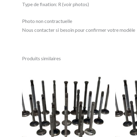
Type de fixation: R (voir photos)
Photo non contractuelle
Nous contacter si besoin pour confirmer votre modèle
Produits similaires
Ce
produit
a
plusieurs
variations.
Les
options
peuvent