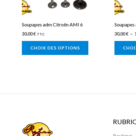
être
choisies
sur
Soupapes adm Citroën AMI 6
Soupapes 
la
30,00
€
30,00
€
–
TTC
page
CHOIX DES OPTIONS
CHOI
du
produit
RUBRI
Boutique