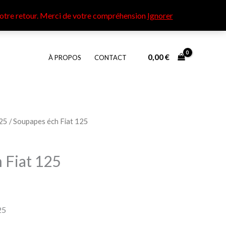
otre retour​. Merci de votre compréhension
Ignorer
0,00
€
À PROPOS
CONTACT
25
/ Soupapes éch Fiat 125
 Fiat 125
25