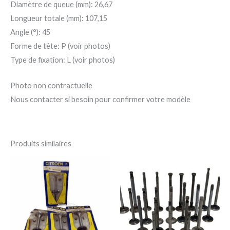
Diamètre de queue (mm): 26,67
Longueur totale (mm): 107,15
Angle (°): 45
Forme de tête: P (voir photos)
Type de fixation: L (voir photos)
Photo non contractuelle
Nous contacter si besoin pour confirmer votre modèle
Produits similaires
Ce
Ce
produit
pro
a
a
plusieurs
plu
variations.
var