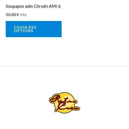
peuvent
Soupapes adm Citroën AMI 6
être
30,00
€
TTC
choisies
sur
CHOIX DES
OPTIONS
la
page
du
produit