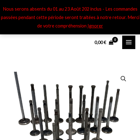
Aller
Nous serons absents du 01 au 23 Août 202 inclus - Les commandes
au
passées pendant cette période seront traitées à notre retour​. Merci
contenu
de votre compréhension
Ignorer
0,00
€
quantité
de
Soupapes
éch
Ford
Anglia,
Escort,
Squire,
Thames