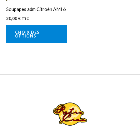
peuvent
Soupapes adm Citroën AMI 6
être
30,00
€
TTC
choisies
sur
CHOIX DES
OPTIONS
la
page
du
produit