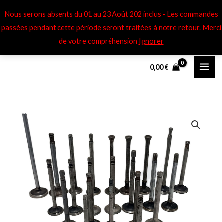
Aller
Nous serons absents du 01 au 23 Août 202 inclus - Les commandes
au
passées pendant cette période seront traitées à notre retour​. Merci
contenu
de votre compréhension
Ignorer
0,00
€
quantité
de
Soupapes
éch
Ford
8NAN
-
8N
jus