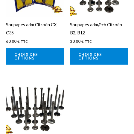
Les
Le
options
op
peuvent
pe
Soupapes adm Citroën CX,
Soupapes adm/éch Citroën
être
êtr
C35
B2, B12
choisies
cho
60,00
€
30,00
€
TTC
TTC
sur
sur
la
la
CHOIX DES
CHOIX DES
OPTIONS
OPTIONS
page
pa
du
du
produit
pro
Ce
produit
a
plusieurs
variations.
Les
options