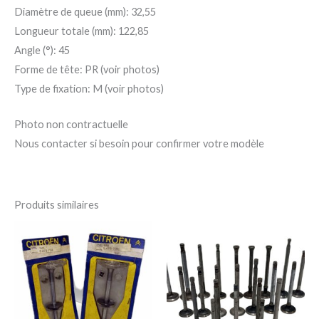
Diamètre de queue (mm): 32,55
Longueur totale (mm): 122,85
Angle (°): 45
Forme de tête: PR (voir photos)
Type de fixation: M (voir photos)
Photo non contractuelle
Nous contacter si besoin pour confirmer votre modèle
Produits similaires
Ce
Ce
produit
pro
a
a
plusieurs
plu
variations.
var