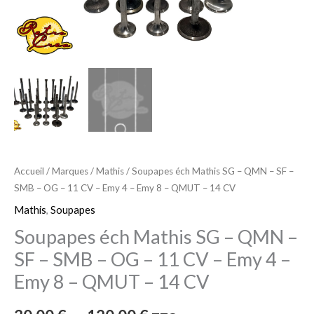
SF
-
SMB
-
OG
-
11
CV
-
Accueil
/
Marques
/
Mathis
/ Soupapes éch Mathis SG – QMN – SF –
SMB – OG – 11 CV – Emy 4 – Emy 8 – QMUT – 14 CV
Emy
4
Mathis
,
Soupapes
-
Soupapes éch Mathis SG – QMN –
Emy
SF – SMB – OG – 11 CV – Emy 4 –
8
Emy 8 – QMUT – 14 CV
-
QMUT