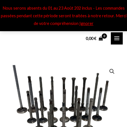
Aller
Nous serons absents du 01 au 23 Août 202 inclus - Les commandes
au
passées pendant cette période seront traitées à notre retour​. Merci
contenu
de votre compréhension
Ignorer
0,00
€
quantité
Plage
de
de
Soupapes
éch
prix :
Mathis
30,00 €
SG
à
-
QMN
120,00 €
-