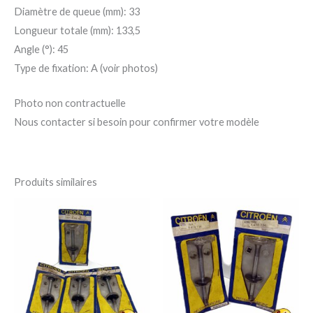
Diamètre de queue (mm): 33
Longueur totale (mm): 133,5
Angle (°): 45
Type de fixation: A (voir photos)
Photo non contractuelle
Nous contacter si besoin pour confirmer votre modèle
Produits similaires
Ce
Ce
produit
pro
a
a
plusieurs
plu
variations.
var
Les
Le