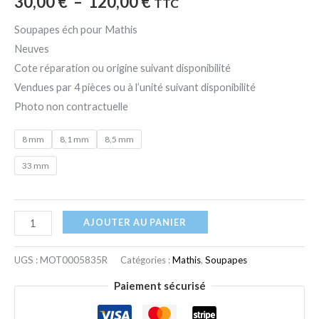
30,00
€
–
120,00
€
TTC
-
14
Soupapes éch pour Mathis
CV
Neuves
Cote réparation ou origine suivant disponibilité
Vendues par 4 pièces ou à l’unité suivant disponibilité
Photo non contractuelle
8 mm
8,1 mm
8,5 mm
33 mm
AJOUTER AU PANIER
UGS :
MOT0005835R
Catégories :
Mathis
,
Soupapes
Paiement sécurisé