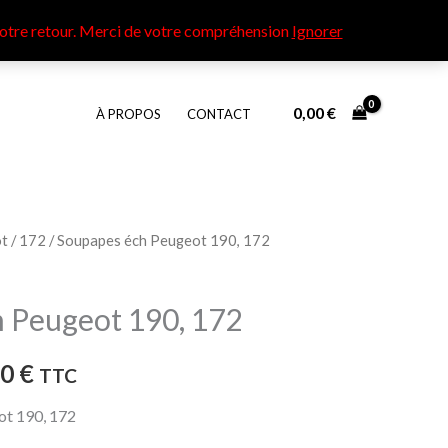
otre retour​. Merci de votre compréhension
Ignorer
0,00
€
À PROPOS
CONTACT
t
/
172
/ Soupapes éch Peugeot 190, 172
Plage
de
 Peugeot 190, 172
prix :
00
€
TTC
25,00 €
ot 190, 172
à