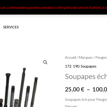
 Les commandes passées pendant cette période seront traitées à n
SERVICES
quantité
Accueil
/
Marques
/
Peugeo
de
172
,
190
,
Soupapes
Soupapes
Soupapes éch
éch
Peugeot
25,00
€
–
100,
190,
172
Soupapes éch pour Peuge
Neuves