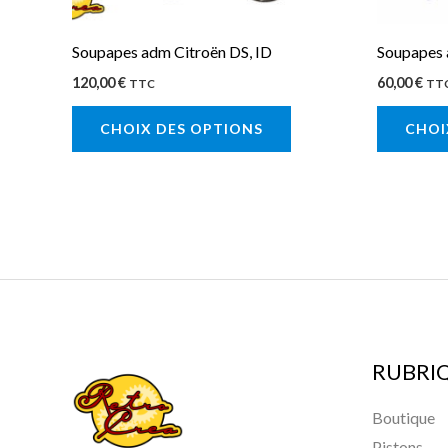
choisies
sur
Soupapes adm Citroën DS, ID
Soupapes 
la
120,00
€
60,00
€
TTC
TT
page
CHOIX DES OPTIONS
CHOI
du
produit
RUBRI
Boutique
Pistons