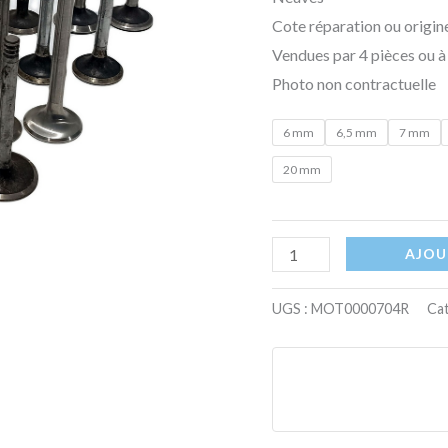
Cote réparation ou origine
Vendues par 4 pièces ou à 
Photo non contractuelle
6 mm
6,5 mm
7 mm
20 mm
AJOU
UGS :
MOT0000704R
Cat