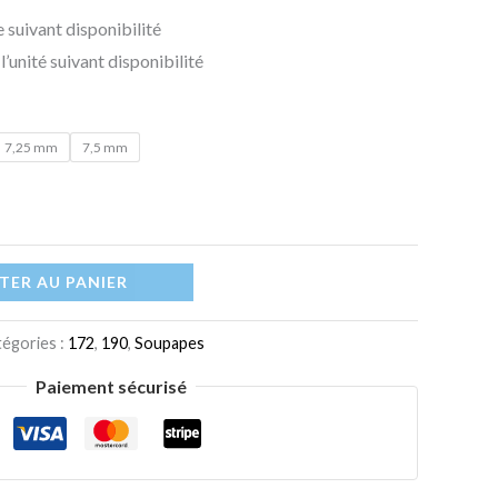
100,00 €
 suivant disponibilité
l’unité suivant disponibilité
7,25 mm
7,5 mm
TER AU PANIER
égories :
172
,
190
,
Soupapes
Paiement sécurisé