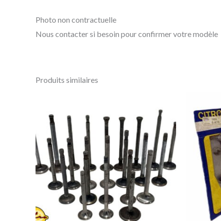
Photo non contractuelle
Nous contacter si besoin pour confirmer votre modèle
Produits similaires
Ce
produit
a
plusieurs
variations.
Les
options
peuvent
être