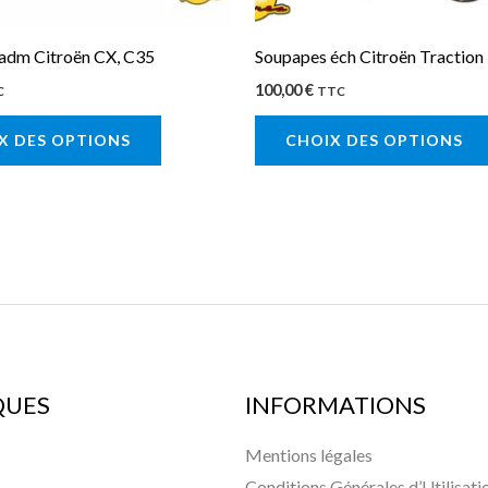
choisies
sur
adm Citroën CX, C35
Soupapes éch Citroën Traction
la
100,00
€
C
TTC
page
X DES OPTIONS
CHOIX DES OPTIONS
du
produit
QUES
INFORMATIONS
Mentions légales
Conditions Générales d’Utilisati