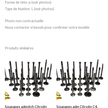
Forme de tête: p (voir photos)
Type de fixation: L (voir photos)
Photo non contractuelle
Nous contacter si besoin pour confirmer votre modèle
Produits similaires
Ce
Ce
produit
pro
a
a
plusieurs
plu
variations.
var
Les
Le
options
op
peuvent
pe
Soupapes adm/éch Citroën
Soupapes adm Citroën C4,