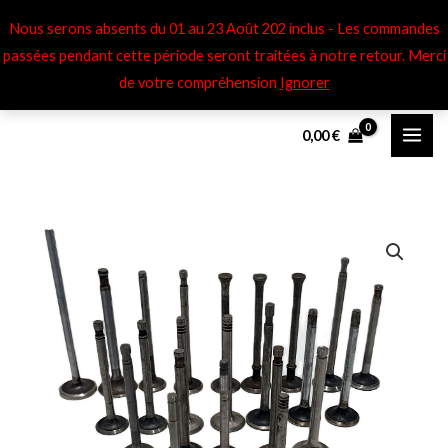
Aller
Nous serons absents du 01 au 23 Août 202 inclus - Les commandes
au
passées pendant cette période seront traitées à notre retour​. Merci
contenu
de votre compréhension
Ignorer
0,00
€
quantité
de
Soupapes
éch
Peugeot
203