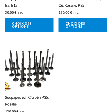
être
êtr
B2, B12
C6, Rosalie, P35
choisies
cho
30,00
€
120,00
€
TTC
TTC
sur
sur
la
la
CHOIX DES
CHOIX DES
OPTIONS
OPTIONS
page
pa
du
du
produit
pro
Ce
produit
a
plusieurs
variations.
Les
options
peuvent
Soupapes éch Citroën P35,
être
Rosalie
choisies
130,00
€
TTC