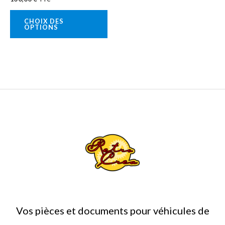
sur
la
CHOIX DES
OPTIONS
page
du
produit
Vos pièces et documents pour véhicules de