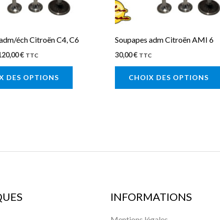
être
choisies
sur
adm/éch Citroën C4, C6
Soupapes adm Citroën AMI 6
la
120,00
€
30,00
€
TTC
TTC
page
X DES OPTIONS
CHOIX DES OPTIONS
du
produit
QUES
INFORMATIONS
Mentions légales