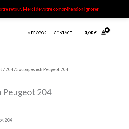
otre retour​. Merci de votre compréhension
Ignorer
0,00
€
À PROPOS
CONTACT
t
/
204
/ Soupapes éch Peugeot 204
h Peugeot 204
ot 204