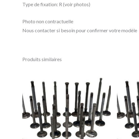
Type de fixation: R (voir photos)
Photo non contractuelle
Nous contacter si besoin pour confirmer votre modèle
Produits similaires
Ce
produit
a
plusieurs
variations.
Les
options
peuvent