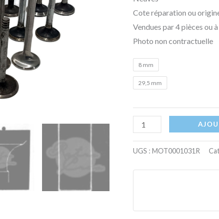
Cote réparation ou origine
Vendues par 4 pièces ou à 
Photo non contractuelle
8 mm
29,5 mm
AJOU
UGS :
MOT0001031R
Cat