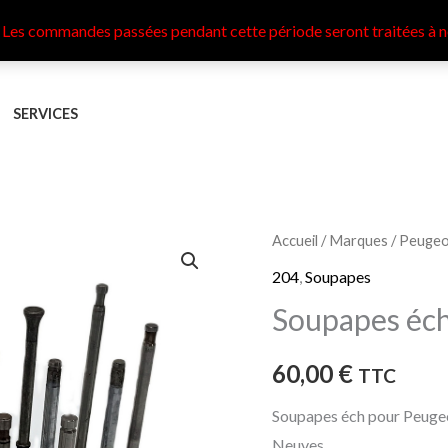
 Les commandes passées pendant cette période seront traitées à n
SERVICES
quantité
Accueil
/
Marques
/
Peugeo
de
204
,
Soupapes
Soupapes
Soupapes éc
éch
Peugeot
60,00
€
TTC
204
Soupapes éch pour Peuge
Neuves