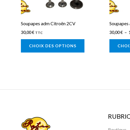
être
choisies
sur
Soupapes adm Citroën 2CV
Soupapes 
la
30,00
€
30,00
€
–
TTC
page
CHOIX DES OPTIONS
CHOI
du
produit
RUBRI
Boutique