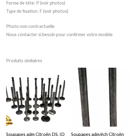
Forme de tête: P (voir photos)
Type de fixation: F (voir photos)
Photo non contractuelle
Nous contacter si besoin pour confirmer votre modèle
Produits similaires
Plage
Ce
Ce
de
produit
pro
prix :
25,00 €
a
a
à
156,00 €
plusieurs
plu
variations.
var
Les
Le
options
op
peuvent
pe
Soupapes adm Citroën DS, ID
Soupapes adm/éch Citroën