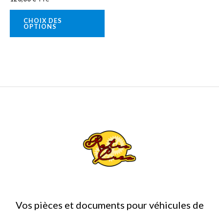
sur
la
CHOIX DES
OPTIONS
page
du
produit
Vos pièces et documents pour véhicules de