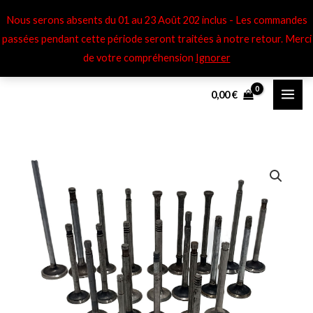
Aller
Nous serons absents du 01 au 23 Août 202 inclus - Les commandes
au
passées pendant cette période seront traitées à notre retour​. Merci
contenu
de votre compréhension
Ignorer
0,00
€
quantité
Plage
de
de
Soupapes
éch
prix :
Peugeot
30,00 €
402
à
120,00 €