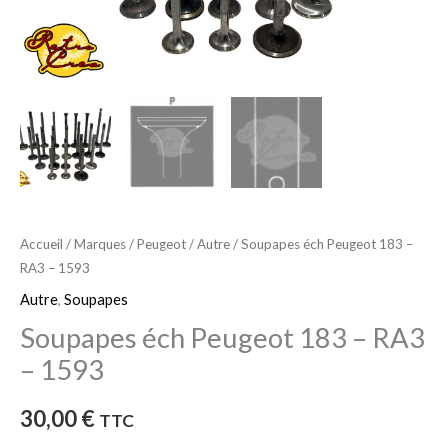
1593
Accueil
/
Marques
/
Peugeot
/
Autre
/ Soupapes éch Peugeot 183 –
RA3 – 1593
Autre
,
Soupapes
Soupapes éch Peugeot 183 – RA3
– 1593
30,00
€
TTC