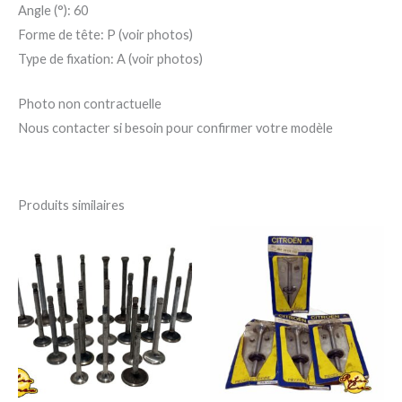
Angle (°): 60
Forme de tête: P (voir photos)
Type de fixation: A (voir photos)
Photo non contractuelle
Nous contacter si besoin pour confirmer votre modèle
Produits similaires
Ce
Ce
produit
pro
a
a
plusieurs
plu
variations.
var
Les
Le
options
op