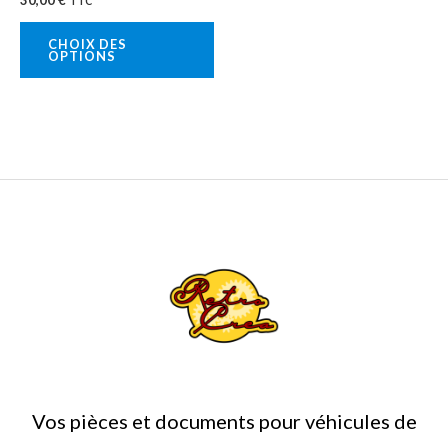
TTC
choisies
sur
CHOIX DES
OPTIONS
la
page
du
produit
Vos pièces et documents pour véhicules de