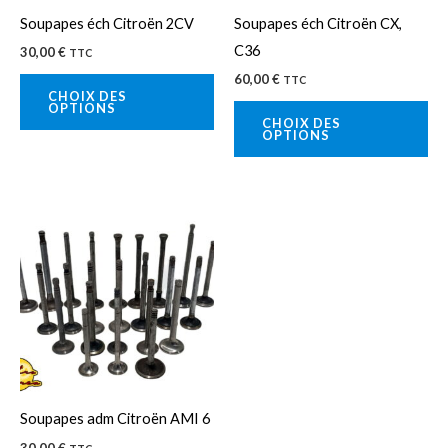
peuvent
pe
Soupapes éch Citroën 2CV
Soupapes éch Citroën CX,
être
êtr
C36
30,00
€
TTC
choisies
cho
60,00
€
TTC
sur
sur
CHOIX DES
OPTIONS
la
la
CHOIX DES
OPTIONS
page
pa
du
du
produit
pro
Ce
produit
a
plusieurs
variations.
Les
options
peuvent
Soupapes adm Citroën AMI 6
être
30,00
€