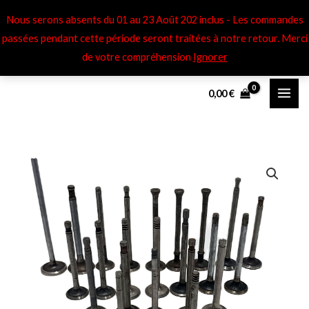
Aller
Nous serons absents du 01 au 23 Août 202 inclus - Les commandes
au
passées pendant cette période seront traitées à notre retour​. Merci
contenu
de votre compréhension
Ignorer
0,00
€
quantité
de
Soupapes
éch
Peugeot
183
-
RA3
-