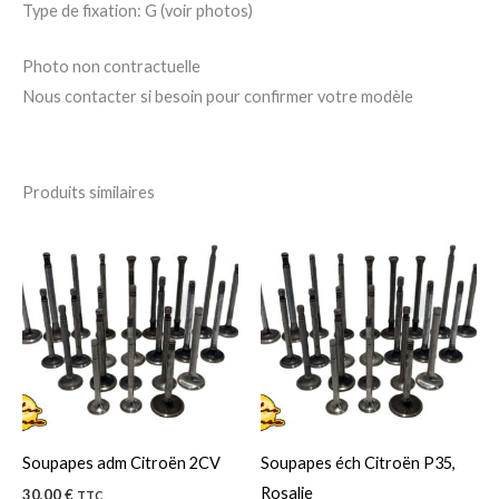
Type de fixation: G (voir photos)
Photo non contractuelle
Nous contacter si besoin pour confirmer votre modèle
Produits similaires
Ce
Ce
produit
pro
a
a
plusieurs
plu
variations.
var
Les
Le
options
op
peuvent
pe
Soupapes adm Citroën 2CV
Soupapes éch Citroën P35,
être
êtr
Rosalie
30,00
€
TTC