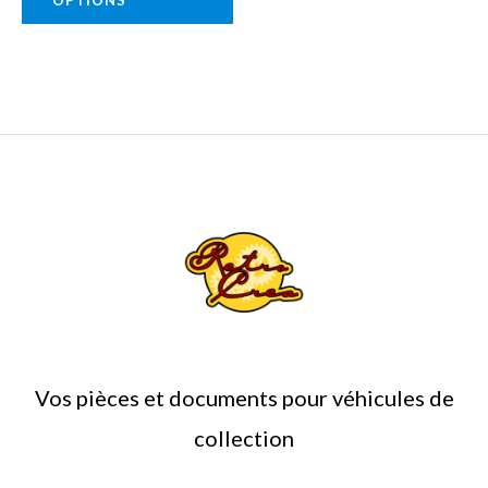
la
page
du
produit
Vos pièces et documents pour véhicules de
collection