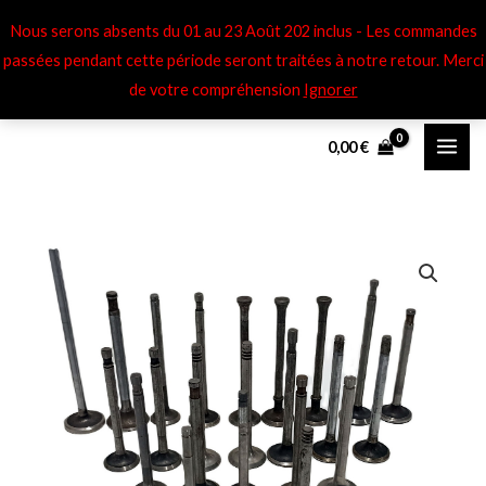
Aller
Nous serons absents du 01 au 23 Août 202 inclus - Les commandes
au
passées pendant cette période seront traitées à notre retour​. Merci
contenu
de votre compréhension
Ignorer
0,00
€
quantité
de
Soupapes
éch
Renault
R16