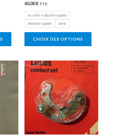
40,00
€
page
page
TTC
du
du
A sertir + attache rapide
produit
produit
Attache rapide
Serti
S
CHOIX DES OPTIONS
Ce
produit
a
plusieurs
variations.
Les
options
peuvent
être