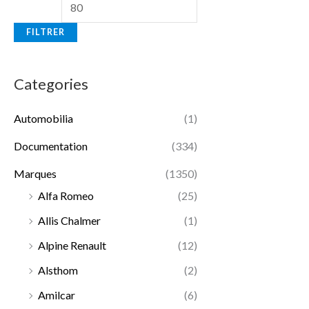
FILTRER
Categories
Automobilia
(1)
Documentation
(334)
Marques
(1350)
Alfa Romeo
(25)
Allis Chalmer
(1)
Alpine Renault
(12)
Alsthom
(2)
Amilcar
(6)