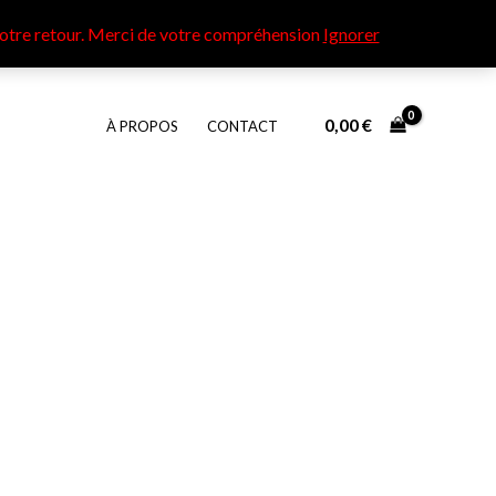
otre retour​. Merci de votre compréhension
Ignorer
0,00
€
À PROPOS
CONTACT