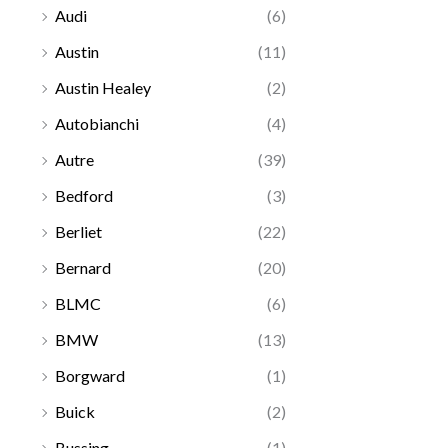
Audi
(6)
Austin
(11)
Austin Healey
(2)
Autobianchi
(4)
Autre
(39)
Bedford
(3)
Berliet
(22)
Bernard
(20)
BLMC
(6)
BMW
(13)
Borgward
(1)
Buick
(2)
Bussing
(1)