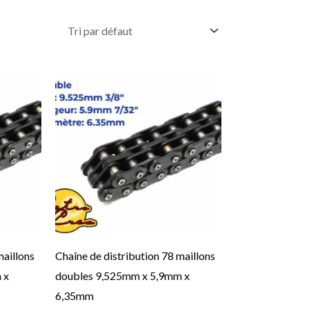
Ce
Ce
produit
produit
a
a
plusieurs
plusieurs
variations.
variations.
Les
Les
options
options
peuvent
peuvent
être
être
maillons
Chaîne de distribution 78 maillons
choisies
choisies
 x
doubles 9,525mm x 5,9mm x
sur
sur
6,35mm
la
la