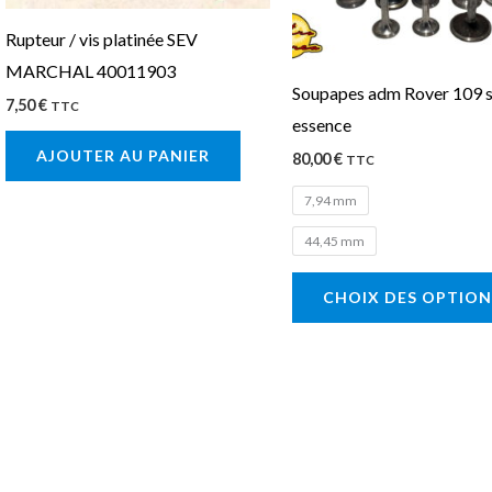
Rupteur / vis platinée SEV
MARCHAL 40011903
Soupapes adm Rover 109 se
7,50
€
TTC
essence
AJOUTER AU PANIER
80,00
€
TTC
7,94 mm
44,45 mm
CHOIX DES OPTION