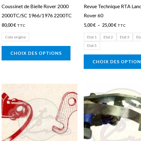
Coussinet de Bielle Rover 2000
Revue Technique RTA Land
choisies
2000TC/SC 1966/1976 2200TC
Rover 60
sur
80,00
€
5,00
€
–
25,00
€
la
TTC
TTC
page
Cote origine
Etat 1
Etat 2
Etat 3
Et
du
Etat 5
CHOIX DES OPTIONS
produit
CHOIX DES OPTION