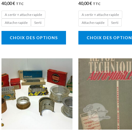
40,00
€
40,00
€
page
TTC
TTC
du
A sertir + attache rapide
A sertir + attache rapide
produit
Attache rapide
Serti
Attache rapide
Serti
CHOIX DES OPTIONS
CHOIX DES OPTION
Plage
Ce
de
produit
prix :
5,00 €
a
à
25,00 €
plusieurs
variations.
Les
options
peuvent
être