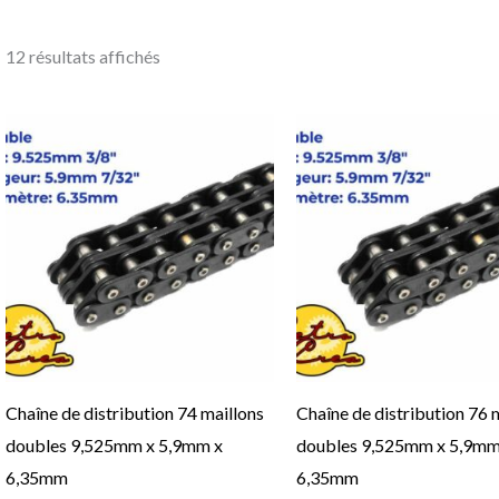
12 résultats affichés
Ce
produit
a
plusieurs
variations.
Les
options
peuvent
être
Chaîne de distribution 74 maillons
Chaîne de distribution 76 
choisies
doubles 9,525mm x 5,9mm x
doubles 9,525mm x 5,9mm
sur
6,35mm
6,35mm
la