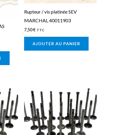
Rupteur / vis platinée SEV
MARCHAL 40011903
CAS
7,50
€
TTC
AJOUTER AU PANIER
R
Ce
Ce
produit
produit
a
a
plusieurs
plusieurs
variations.
variations.
Les
Les