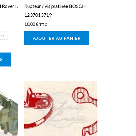
 Rover I,
Rupteur / vis platinée BOSCH
choisies
1237013719
sur
10,00
€
la
TTC
page
at 4
AJOUTER AU PANIER
du
produit
S