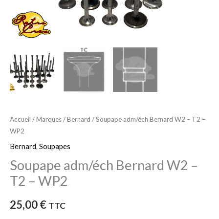
-
WP2
Accueil
/
Marques
/
Bernard
/ Soupape adm/éch Bernard W2 – T2 –
WP2
Bernard
,
Soupapes
Soupape adm/éch Bernard W2 –
T2 – WP2
25,00
€
TTC