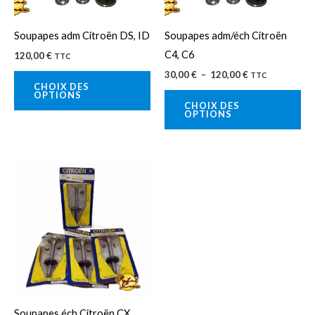
options
op
peuvent
pe
Soupapes adm Citroën DS, ID
Soupapes adm/éch Citroën
être
êtr
C4, C6
120,00
€
TTC
choisies
cho
30,00
€
–
120,00
€
TTC
sur
sur
CHOIX DES
OPTIONS
la
la
CHOIX DES
OPTIONS
page
pa
du
du
produit
pro
Ce
produit
a
plusieurs
variations.
Les
options
peuvent
Soupapes éch Citroën CX,