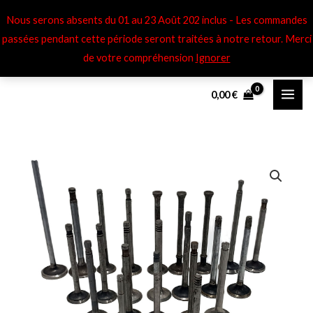
Aller
Nous serons absents du 01 au 23 Août 202 inclus - Les commandes
au
passées pendant cette période seront traitées à notre retour​. Merci
contenu
de votre compréhension
Ignorer
0,00
€
quantité
de
Soupape
adm/
éch
Bernard
W2
-
T2