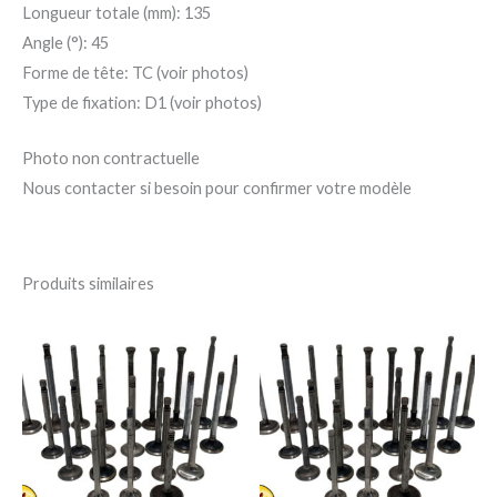
Longueur totale (mm): 135
Angle (°): 45
Forme de tête: TC (voir photos)
Type de fixation: D1 (voir photos)
Photo non contractuelle
Nous contacter si besoin pour confirmer votre modèle
Produits similaires
Plage
Ce
Ce
de
produit
pro
prix :
30,00 €
a
a
à
120,00 €
plusieurs
plu
variations.
var
Les
Le