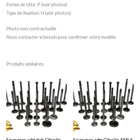
Forme de tête: P (voir photos)
Type de fixation: H (voir photos)
Photo non contractuelle
Nous contacter si besoin pour confirmer votre modèle
Produits similaires
Plage
Ce
Ce
de
produit
pro
prix :
30,00 €
a
a
à
120,00 €
plusieurs
plu
variations.
var
Les
Le
options
op
peuvent
pe
Soupapes adm/éch Citroën
Soupapes adm Citroën AMI 6