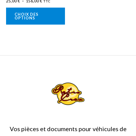
25,00
€
–
156,00
€
TTC
sur
la
CHOIX DES
OPTIONS
page
du
produit
Vos pièces et documents pour véhicules de