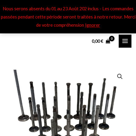
Aller
Nous serons absents du 01 au 23 Août 202 inclus - Les commandes
au
passées pendant cette période seront traitées à notre retour​. Merci
contenu
de votre compréhension
Ignorer
0,00
€
quantité
de
Soupapes
adm/
éch
Delage
DI
-
11