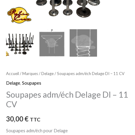
CV
Accueil
/
Marques
/
Delage
/ Soupapes adm/éch Delage DI – 11 CV
Delage
,
Soupapes
Soupapes adm/éch Delage DI – 11
CV
30,00
€
TTC
Soupapes adm/éch pour Delage