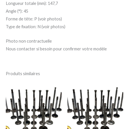
Longueur totale (mm): 147,7
Angle (°): 45
Forme de tête: P (voir photos)
Type de fixation: N (voir photos)
Photo non contractuelle
Nous contacter si besoin pour confirmer votre modèle
Produits similaires
Ce
Ce
produit
pro
a
a
plusieurs
plu
variations.
var
Les
Le