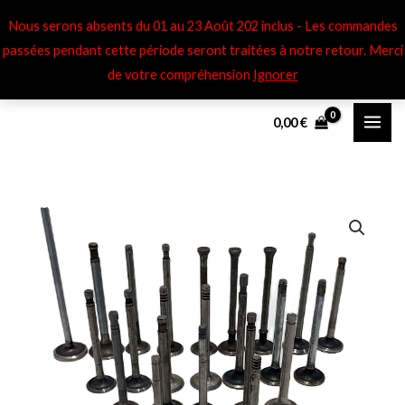
Aller
Nous serons absents du 01 au 23 Août 202 inclus - Les commandes
au
passées pendant cette période seront traitées à notre retour​. Merci
contenu
de votre compréhension
Ignorer
0,00
€
quantité
de
Soupapes
adm
International
IHC
Farmall
DF
Diesel