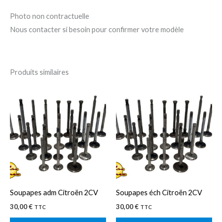
Photo non contractuelle
Nous contacter si besoin pour confirmer votre modèle
Produits similaires
Ce
Ce
produit
pro
a
a
plusieurs
plu
variations.
var
Les
Le
options
op
peuvent
pe
Soupapes adm Citroën 2CV
Soupapes éch Citroën 2CV
être
êtr
30,00
€
30,00
€
TTC
TTC
choisies
cho