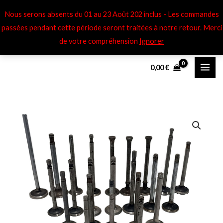
Aller
Nous serons absents du 01 au 23 Août 202 inclus - Les commandes
au
passées pendant cette période seront traitées à notre retour​. Merci
contenu
de votre compréhension
Ignorer
0,00
€
quantité
de
Soupapes
adm
Renault
NN