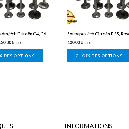
peuvent
être
choisies
sur
adm/éch Citroën C4, C6
Soupapes éch Citroën P35, Rosa
la
120,00
€
130,00
€
TTC
TTC
page
X DES OPTIONS
CHOIX DES OPTIONS
du
produit
QUES
INFORMATIONS