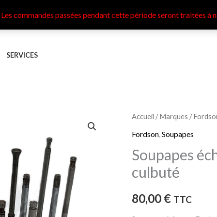
 Les commandes passées pendant cette période seront traitées à n
SERVICES
quantité
Accueil
/
Marques
/
Fordso
de
Fordson
,
Soupapes
Soupapes
Soupapes éch
éch
culbuté
Fordson
Major
80,00
€
TTC
diesel
culbuté