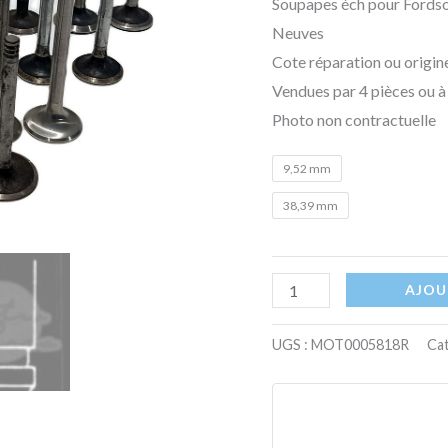
Soupapes éch pour Fords
Neuves
Cote réparation ou origine
Vendues par 4 pièces ou à 
Photo non contractuelle
9,52 mm
38,39 mm
AJOU
UGS :
MOT0005818R
Cat