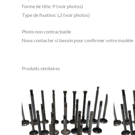
Forme de tête: P (voir photos)
Type de fixation: L2 (voir photos)
Photo non contractuelle
Nous contacter si besoin pour confirmer votre modèle
Produits similaires
Ce
produit
a
plusieurs
variations.
Les
options