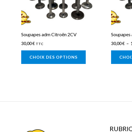
peuvent
être
choisies
sur
Soupapes adm Citroën 2CV
Soupapes 
la
30,00
€
30,00
€
–
TTC
page
CHOIX DES OPTIONS
CHOI
du
produit
RUBRI