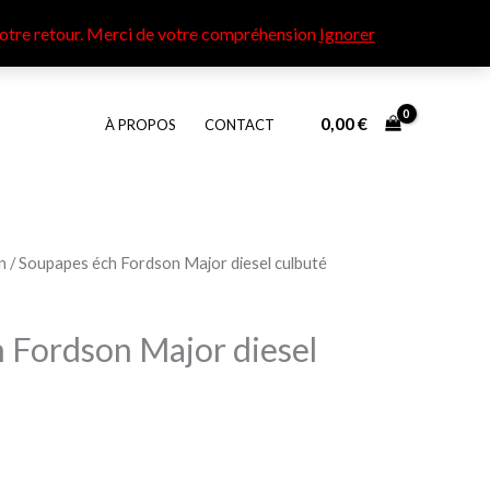
otre retour​. Merci de votre compréhension
Ignorer
0,00
€
À PROPOS
CONTACT
n
/ Soupapes éch Fordson Major diesel culbuté
 Fordson Major diesel