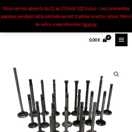
Aller
Nous serons absents du 01 au 23 Août 202 inclus - Les commandes
au
passées pendant cette période seront traitées à notre retour​. Merci
contenu
de votre compréhension
Ignorer
0,00
€
quantité
de
Soupapes
éch
Peugeot
402