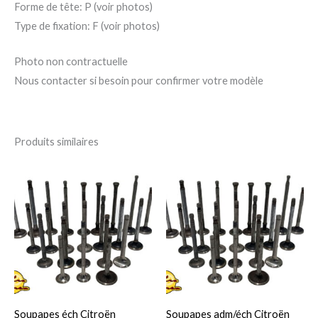
Forme de tête: P (voir photos)
Type de fixation: F (voir photos)
Photo non contractuelle
Nous contacter si besoin pour confirmer votre modèle
Produits similaires
Ce
Ce
produit
pro
a
a
plusieurs
plu
variations.
var
Les
Le
options
op
peuvent
pe
Soupapes éch Citroën
Soupapes adm/éch Citroën