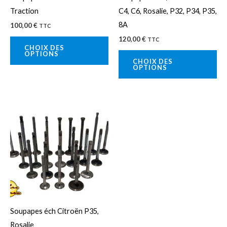
être
êtr
Traction
C4, C6, Rosalie, P32, P34, P35,
choisies
cho
8A
100,00
€
TTC
sur
sur
120,00
€
TTC
la
la
CHOIX DES
OPTIONS
page
pa
CHOIX DES
OPTIONS
du
du
produit
pro
Ce
produit
a
plusieurs
variations.
Les
options
peuvent
Soupapes éch Citroën P35,
être
Rosalie