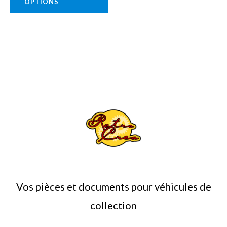
OPTIONS
page
du
produit
Vos pièces et documents pour véhicules de
collection