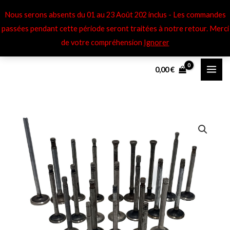
Aller
Nous serons absents du 01 au 23 Août 202 inclus - Les commandes
au
passées pendant cette période seront traitées à notre retour​. Merci
contenu
de votre compréhension
Ignorer
0,00
€