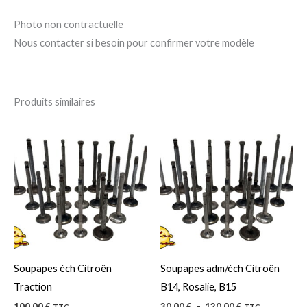
Photo non contractuelle
Nous contacter si besoin pour confirmer votre modèle
Produits similaires
Plage
Ce
Ce
de
produit
pro
prix :
30,00 €
a
a
à
120,00 €
plusieurs
plu
variations.
var
Les
Le
options
op
peuvent
pe
Soupapes éch Citroën
Soupapes adm/éch Citroën
être
êtr
Traction
B14, Rosalie, B15
choisies
cho
100,00
€
30,00
€
–
120,00
€
TTC
TTC