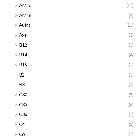
AMI 6
(11)
AMI 8
(4)
Autre
(11)
Axel
(3)
B12
(1)
B14
(4)
B15
(3)
B2
(1)
BX
(4)
C32
(2)
C35
(6)
C36
(1)
C4
(5)
C6
(7)