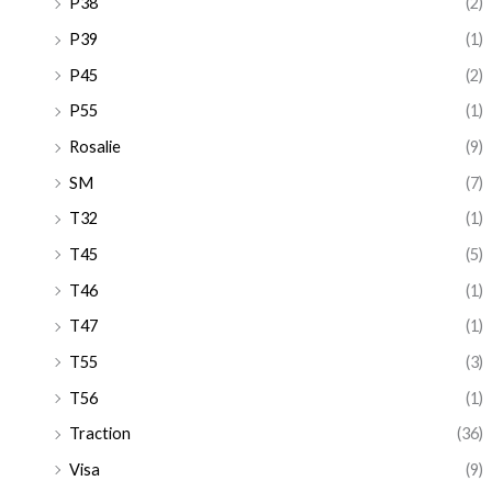
P38
(2)
P39
(1)
P45
(2)
P55
(1)
Rosalie
(9)
SM
(7)
T32
(1)
T45
(5)
T46
(1)
T47
(1)
T55
(3)
T56
(1)
Traction
(36)
Visa
(9)