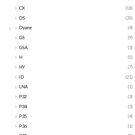
CX
(18)
DS
(35)
Dyane
(4)
GS
(9)
GSA
(3)
H
(5)
HY
(7)
ID
(21)
LNA
(1)
P32
(3)
P34
(3)
P35
(4)
P36
(1)