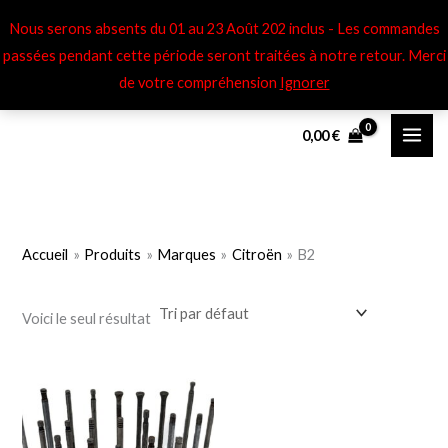
Aller
Nous serons absents du 01 au 23 Août 202 inclus - Les commandes
au
passées pendant cette période seront traitées à notre retour​. Merci
contenu
de votre compréhension
Ignorer
0,00
€
Accueil
Produits
Marques
Citroën
B2
Voici le seul résultat
Ce
produit
a