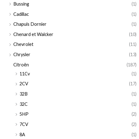
Bussing
(1)
Cadillac
(1)
Chapuis Dornier
(1)
Chenard et Walcker
(10)
Chevrolet
(11)
Chrysler
(13)
Citroën
(187)
11Cv
(1)
2CV
(17)
32B
(1)
32C
(1)
5HP
(2)
7CV
(2)
8A
(1)